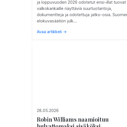
ja loppuvuoden 2026 odotetut ensi-illat tuovat
valkokankaille näyttäviä suurtuotantoja,
dokumentteja ja odotettuja jatko-osia. Suome
elokuvasäätiön julk…
Avaa artikkeli →
28.05.2026
Robin Williams naamioituu
hulvattomaksi sisäköksi