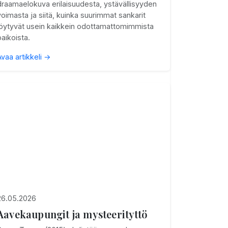
draamaelokuva erilaisuudesta, ystävällisyyden
voimasta ja siitä, kuinka suurimmat sankarit
löytyvät usein kaikkein odottamattomimmista
paikoista.
Avaa artikkeli →
26.05.2026
Aavekaupungit ja mysteerityttö