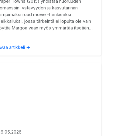
Paper Towns (2015) yhdistää nuoruuden
romanssin, ystävyyden ja kasvutarinan
lämpimäksi road movie -henkiseksi
seikkailuksi, jossa tärkeintä ei lopulta ole vain
löytää Margoa vaan myös ymmärtää itseään…
Avaa artikkeli →
26.05.2026