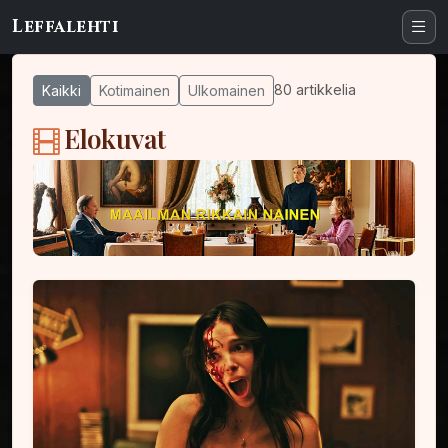
Leffalehti
80 artikkelia
Kaikki
Kotimainen
Ulkomainen
Elokuvat