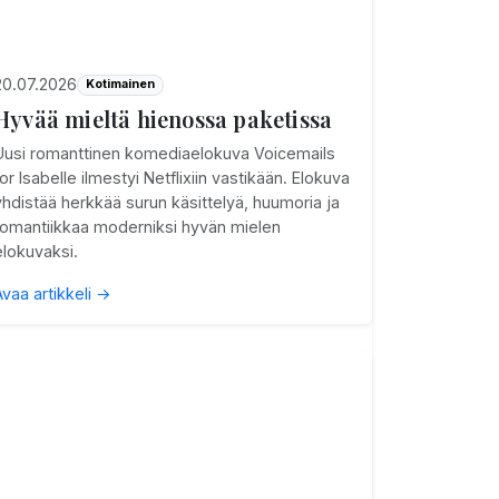
20.07.2026
Kotimainen
Hyvää mieltä hienossa paketissa
Uusi romanttinen komediaelokuva Voicemails
for Isabelle ilmestyi Netflixiin vastikään. Elokuva
yhdistää herkkää surun käsittelyä, huumoria ja
romantiikkaa moderniksi hyvän mielen
elokuvaksi.
Avaa artikkeli →