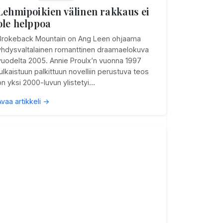
Lehmipoikien välinen rakkaus ei
ole helppoa
Brokeback Mountain on Ang Leen ohjaama
yhdysvaltalainen romanttinen draamaelokuva
vuodelta 2005. Annie Proulx’n vuonna 1997
julkaistuun palkittuun novelliin perustuva teos
on yksi 2000-luvun ylistetyi…
Avaa artikkeli →