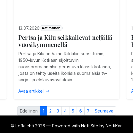
13.07.2026
Kotimainen
Pertsa ja Kilu seikkailevat neljällä
vuosikymmenellä
Pertsa ja Kilu on Väinö Riikkilän suosittuihin,
1950-luvun Kotkaan sijoittuviin
nuorisoromaaneihin perustuva klassikkotarina,
josta on tehty useita ikonisia suomalaisia tv-
sarja- ja elokuvasovituksia.…
Avaa artikkeli →
Edellinen
1
2
3
4
5
6
7
Seuraava
© Leffalehti 2026 — Powered with NettiSite by
NettiKari