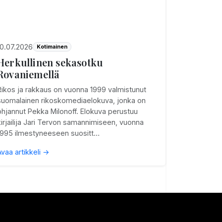
10.07.2026
Kotimainen
Herkullinen sekasotku
Rovaniemellä
Rikos ja rakkaus on vuonna 1999 valmistunut
suomalainen rikoskomediaelokuva, jonka on
ohjannut Pekka Milonoff. Elokuva perustuu
kirjailija Jari Tervon samannimiseen, vuonna
1995 ilmestyneeseen suositt…
Avaa artikkeli →