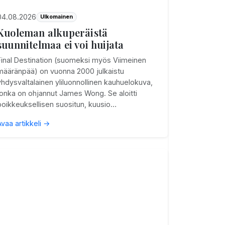
04.08.2026
Ulkomainen
Kuoleman alkuperäistä
suunnitelmaa ei voi huijata
Final Destination (suomeksi myös Viimeinen
määränpää) on vuonna 2000 julkaistu
yhdysvaltalainen yliluonnollinen kauhuelokuva,
jonka on ohjannut James Wong. Se aloitti
poikkeuksellisen suositun, kuusio…
Avaa artikkeli →