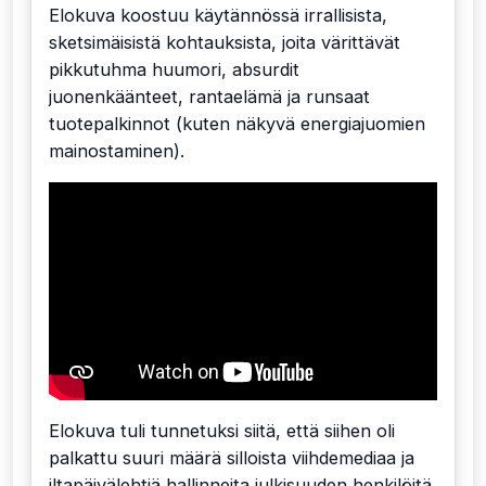
Elokuva koostuu käytännössä irrallisista,
sketsimäisistä kohtauksista, joita värittävät
pikkutuhma huumori, absurdit
juonenkäänteet, rantaelämä ja runsaat
tuotepalkinnot (kuten näkyvä energiajuomien
mainostaminen).
Elokuva tuli tunnetuksi siitä, että siihen oli
palkattu suuri määrä silloista viihdemediaa ja
iltapäivälehtiä hallinneita julkisuuden henkilöitä,