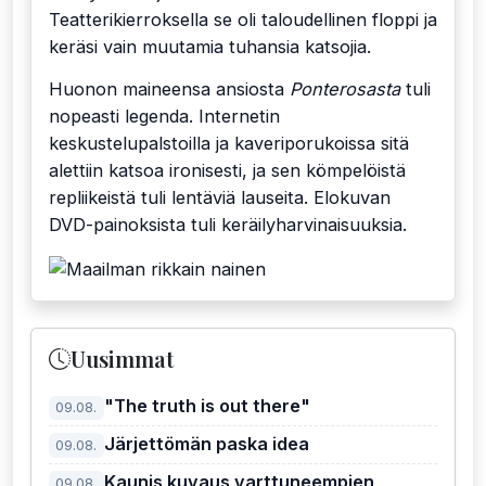
Teatterikierroksella se oli taloudellinen floppi ja
keräsi vain muutamia tuhansia katsojia.
Huonon maineensa ansiosta
Ponterosasta
tuli
nopeasti legenda. Internetin
keskustelupalstoilla ja kaveriporukoissa sitä
alettiin katsoa ironisesti, ja sen kömpelöistä
repliikeistä tuli lentäviä lauseita. Elokuvan
DVD-painoksista tuli keräilyharvinaisuuksia.
Uusimmat
"The truth is out there"
09.08.
Järjettömän paska idea
09.08.
Kaunis kuvaus varttuneempien
09.08.