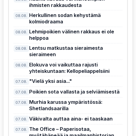
ihmisten rakkaudesta
Herkullinen sodan kehystämä
08.08.
kolmiodraama
Lehmipoikien välinen rakkaus ei ole
08.08.
helppoa
Lentsu matkustaa sieraimesta
08.08.
sieraimeen
Elokuva voi vaikuttaa rajusti
08.08.
yhteiskuntaan: Kellopeliappelsiini
"Vielä yksi asia..."
07.08.
Poikien sota vallasta ja selviämisestä
07.08.
Murhia karussa ympäristössä:
07.08.
Shetlandsaarilla
Väkivalta auttaa aina- ei taaskaan
07.08.
The Office – Paperisotaa,
07.08.
myötähäpeää ja maailmanhistorian