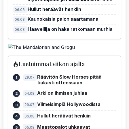
kiusallisin pomo
Hullut heräävät henkiin
06.08.
Kaunokaisia palon saartamana
06.08.
Haaveilija on haka ratkomaan murhia
06.08.
Luetuimmat viikon ajalta
Räävitön Slow Horses pitää
29.07.
tiukasti otteessaan
Arki on ihmisen juhlaa
04.08.
Viimeisimpiä Hollywoodista
29.07.
Hullut heräävät henkiin
06.08.
Maastopalot uhkaavat
05.08.