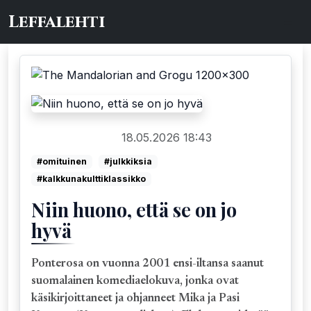
Leffalehti
18.05.2026 18:43
DVD/Blu-ray/4K
#omituinen
#julkkiksia
#kalkkunakulttiklassikko
Niin huono, että se on jo
hyvä
Ponterosa on vuonna 2001 ensi-iltansa saanut
suomalainen komediaelokuva, jonka ovat
käsikirjoittaneet ja ohjanneet Mika ja Pasi