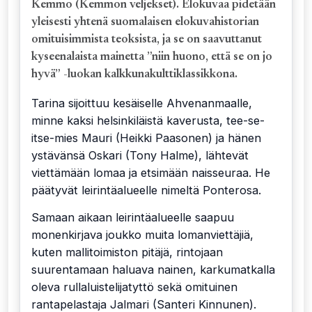
Kemmo (Kemmon veljekset). Elokuvaa pidetään
yleisesti yhtenä suomalaisen elokuvahistorian
omituisimmista teoksista, ja se on saavuttanut
kyseenalaista mainetta ”niin huono, että se on jo
hyvä” -luokan kalkkunakulttiklassikkona.
Tarina sijoittuu kesäiselle Ahvenanmaalle,
minne kaksi helsinkiläistä kaverusta, tee-se-
itse-mies Mauri (Heikki Paasonen) ja hänen
ystävänsä Oskari (Tony Halme), lähtevät
viettämään lomaa ja etsimään naisseuraa. He
päätyvät leirintäalueelle nimeltä Ponterosa.
Samaan aikaan leirintäalueelle saapuu
monenkirjava joukko muita lomanviettäjiä,
kuten mallitoimiston pitäjä, rintojaan
suurentamaan haluava nainen, karkumatkalla
oleva rullaluistelijatyttö sekä omituinen
rantapelastaja Jalmari (Santeri Kinnunen).