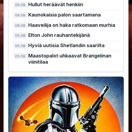
kiusallisin pomo
Hullut heräävät henkiin
06.08.
Kaunokaisia palon saartamana
06.08.
Haaveilija on haka ratkomaan murhia
06.08.
Elton John rauhantekijänä
05.08.
Hyviä uutisia Shetlandin saarilta
05.08.
Maastopalot uhkaavat Brangelinan
05.08.
viinitilaa