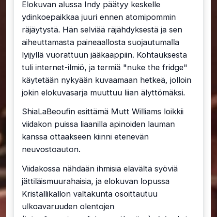
Elokuvan alussa Indy päätyy keskelle
ydinkoepaikkaa juuri ennen atomipommin
räjäytystä. Hän selviää räjähdyksestä ja sen
aiheuttamasta paineaallosta suojautumalla
lyijyllä vuorattuun jääkaappiin. Kohtauksesta
tuli internet-ilmiö, ja termiä "nuke the fridge"
käytetään nykyään kuvaamaan hetkeä, jolloin
jokin elokuvasarja muuttuu liian älyttömäksi.
ShiaLaBeoufin esittämä Mutt Williams loikkii
viidakon puissa liaanilla apinoiden lauman
kanssa ottaakseen kiinni etenevän
neuvostoauton.
Viidakossa nähdään ihmisiä elävältä syöviä
jättiläismuurahaisia, ja elokuvan lopussa
Kristallikallon valtakunta osoittautuu
ulkoavaruuden olentojen