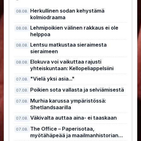
Herkullinen sodan kehystämä
08.08.
kolmiodraama
Lehmipoikien välinen rakkaus ei ole
08.08.
helppoa
Lentsu matkustaa sieraimesta
08.08.
sieraimeen
Elokuva voi vaikuttaa rajusti
08.08.
yhteiskuntaan: Kellopeliappelsiini
"Vielä yksi asia..."
07.08.
Poikien sota vallasta ja selviämisestä
07.08.
Murhia karussa ympäristössä:
07.08.
Shetlandsaarilla
Väkivalta auttaa aina- ei taaskaan
07.08.
The Office – Paperisotaa,
07.08.
myötähäpeää ja maailmanhistorian