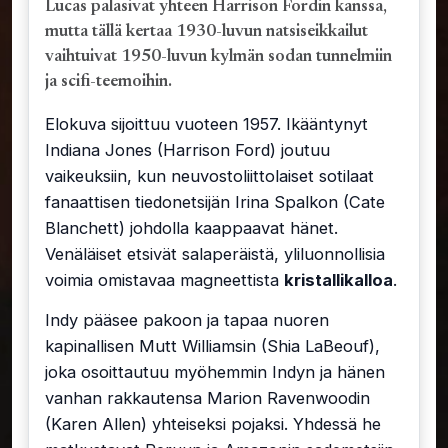
Lucas palasivat yhteen Harrison Fordin kanssa,
mutta tällä kertaa 1930-luvun natsiseikkailut
vaihtuivat 1950-luvun kylmän sodan tunnelmiin
ja scifi-teemoihin.
Elokuva sijoittuu vuoteen 1957. Ikääntynyt
Indiana Jones (Harrison Ford) joutuu
vaikeuksiin, kun neuvostoliittolaiset sotilaat
fanaattisen tiedonetsijän Irina Spalkon (Cate
Blanchett) johdolla kaappaavat hänet.
Venäläiset etsivät salaperäistä, yliluonnollisia
voimia omistavaa magneettista
kristallikalloa
.
Indy pääsee pakoon ja tapaa nuoren
kapinallisen Mutt Williamsin (Shia LaBeouf),
joka osoittautuu myöhemmin Indyn ja hänen
vanhan rakkautensa Marion Ravenwoodin
(Karen Allen) yhteiseksi pojaksi. Yhdessä he