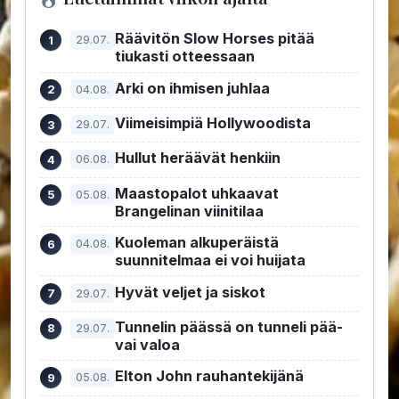
Räävitön Slow Horses pitää
29.07.
tiukasti otteessaan
Arki on ihmisen juhlaa
04.08.
Viimeisimpiä Hollywoodista
29.07.
Hullut heräävät henkiin
06.08.
Maastopalot uhkaavat
05.08.
Brangelinan viinitilaa
Kuoleman alkuperäistä
04.08.
suunnitelmaa ei voi huijata
Hyvät veljet ja siskot
29.07.
Tunnelin päässä on tunneli pää-
29.07.
vai valoa
Elton John rauhantekijänä
05.08.