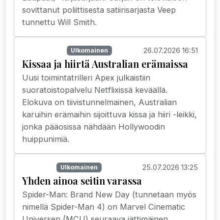
sovittanut poliittisesta satiirisarjasta Veep
tunnettu Will Smith.
26.07.2026 16:51
Suoratoisto
Ulkomainen
Kissaa ja hiirtä Australian erämaissa
Uusi toimintatrilleri Apex julkaistiin
suoratoistopalvelu Netflixissä keväällä.
Elokuva on tiivistunnelmainen, Australian
karuihin erämaihin sijoittuva kissa ja hiiri -leikki,
jonka pääosissa nähdään Hollywoodin
huippunimiä.
25.07.2026 13:25
Elokuvat
Ulkomainen
Yhden ainoa seitin varassa
Spider-Man: Brand New Day (tunnetaan myös
nimellä Spider-Man 4) on Marvel Cinematic
Universen (MCU) seuraava jättimäinen