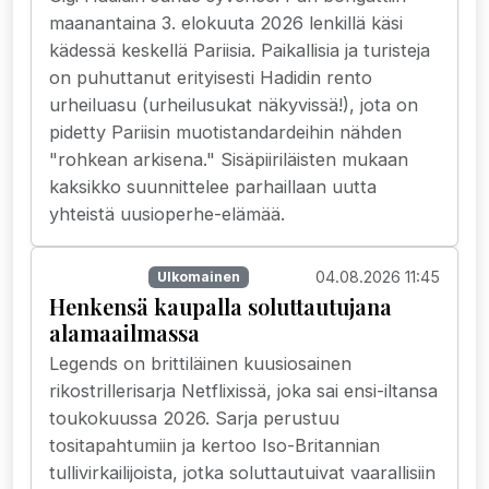
maanantaina 3. elokuuta 2026 lenkillä käsi
kädessä keskellä Pariisia. Paikallisia ja turisteja
on puhuttanut erityisesti Hadidin rento
urheiluasu (urheilusukat näkyvissä!), jota on
pidetty Pariisin muotistandardeihin nähden
"rohkean arkisena." Sisäpiiriläisten mukaan
kaksikko suunnittelee parhaillaan uutta
yhteistä uusioperhe-elämää.
04.08.2026 11:45
Suoratoisto
Ulkomainen
Henkensä kaupalla soluttautujana
alamaailmassa
Legends on brittiläinen kuusiosainen
rikostrillerisarja Netflixissä, joka sai ensi-iltansa
toukokuussa 2026. Sarja perustuu
tositapahtumiin ja kertoo Iso-Britannian
tullivirkailijoista, jotka soluttautuivat vaarallisiin