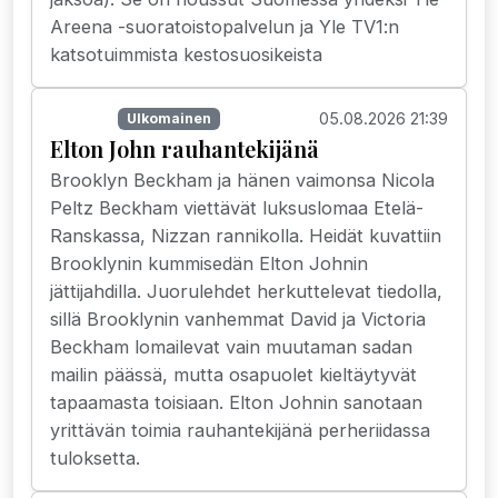
Areena -suoratoistopalvelun ja Yle TV1:n
katsotuimmista kestosuosikeista
05.08.2026 21:39
Uutiset
Ulkomainen
Elton John rauhantekijänä
Brooklyn Beckham ja hänen vaimonsa Nicola
Peltz Beckham viettävät luksuslomaa Etelä-
Ranskassa, Nizzan rannikolla. Heidät kuvattiin
Brooklynin kummisedän Elton Johnin
jättijahdilla. Juorulehdet herkuttelevat tiedolla,
sillä Brooklynin vanhemmat David ja Victoria
Beckham lomailevat vain muutaman sadan
mailin päässä, mutta osapuolet kieltäytyvät
tapaamasta toisiaan. Elton Johnin sanotaan
yrittävän toimia rauhantekijänä perheriidassa
tuloksetta.