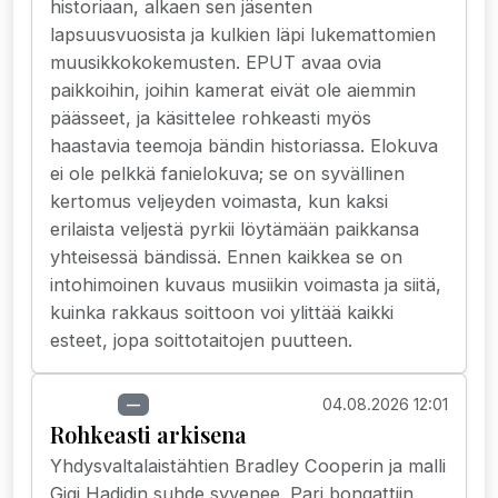
historiaan, alkaen sen jäsenten
lapsuusvuosista ja kulkien läpi lukemattomien
muusikkokokemusten. EPUT avaa ovia
paikkoihin, joihin kamerat eivät ole aiemmin
päässeet, ja käsittelee rohkeasti myös
haastavia teemoja bändin historiassa. Elokuva
ei ole pelkkä fanielokuva; se on syvällinen
kertomus veljeyden voimasta, kun kaksi
erilaista veljestä pyrkii löytämään paikkansa
yhteisessä bändissä. Ennen kaikkea se on
intohimoinen kuvaus musiikin voimasta ja siitä,
kuinka rakkaus soittoon voi ylittää kaikki
esteet, jopa soittotaitojen puutteen.
04.08.2026 12:01
Uutiset
—
Rohkeasti arkisena
Yhdysvaltalaistähtien Bradley Cooperin ja malli
Gigi Hadidin suhde syvenee. Pari bongattiin