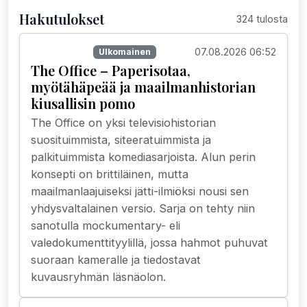
Hakutulokset
324 tulosta
07.08.2026 06:52
Suoratoisto
Ulkomainen
The Office – Paperisotaa,
myötähäpeää ja maailmanhistorian
kiusallisin pomo
The Office on yksi televisiohistorian
suosituimmista, siteeratuimmista ja
palkituimmista komediasarjoista. Alun perin
konsepti on brittiläinen, mutta
maailmanlaajuiseksi jätti-ilmiöksi nousi sen
yhdysvaltalainen versio. Sarja on tehty niin
sanotulla mockumentary- eli
valedokumenttityylillä, jossa hahmot puhuvat
suoraan kameralle ja tiedostavat
kuvausryhmän läsnäolon.