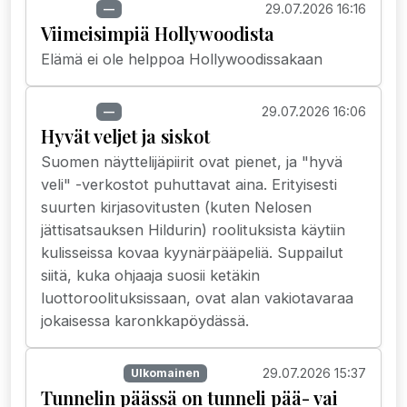
29.07.2026 16:16
Uutiset
—
Viimeisimpiä Hollywoodista
Elämä ei ole helppoa Hollywoodissakaan
29.07.2026 16:06
Uutiset
—
Hyvät veljet ja siskot
Suomen näyttelijäpiirit ovat pienet, ja "hyvä
veli" -verkostot puhuttavat aina. Erityisesti
suurten kirjasovitusten (kuten Nelosen
jättisatsauksen Hildurin) roolituksista käytiin
kulisseissa kovaa kyynärpääpeliä. Suppailut
siitä, kuka ohjaaja suosii ketäkin
luottoroolituksissaan, ovat alan vakiotavaraa
jokaisessa karonkkapöydässä.
29.07.2026 15:37
Suoratoisto
Ulkomainen
Tunnelin päässä on tunneli pää- vai