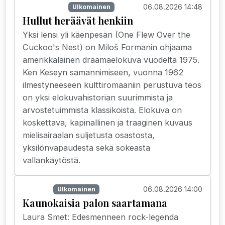
06.08.2026 14:48
Suoratoisto
Ulkomainen
Hullut heräävät henkiin
Yksi lensi yli käenpesän (One Flew Over the
Cuckoo's Nest) on Miloš Formanin ohjaama
amerikkalainen draamaelokuva vuodelta 1975.
Ken Keseyn samannimiseen, vuonna 1962
ilmestyneeseen kulttiromaaniin perustuva teos
on yksi elokuvahistorian suurimmista ja
arvostetuimmista klassikoista. Elokuva on
koskettava, kapinallinen ja traaginen kuvaus
mielisairaalan suljetusta osastosta,
yksilönvapaudesta sekä sokeasta
vallankäytöstä.
06.08.2026 14:00
Uutiset
Ulkomainen
Kaunokaisia palon saartamana
Laura Smet: Edesmenneen rock-legenda