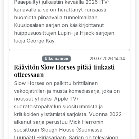
Pääepäilty) julkaistiin keväällä 2026 ITV-
kanavalla ja se on herättänyt runsaasti
huomiota piinaavalla tunnelmallaan.
Kuusiosaisen sarjan on käsikirjoittanut
huippusuosittujen Lupin- ja Hijack-sarjojen
luoja George Kay.
29.07.2026 14:34
Suoratoisto
Ulkomainen
Räävitön Slow Horses pitää tiukasti
otteessaan
Slow Horses on palkittu brittiläinen
vakoojatrilleri ja musta komediasarja, joka on
noussut yhdeksi Apple TV+ -
suoratoistopalvelun suosituimmista ja
kriitikoiden ylistämistä sarjoista. Vuonna 2022
alkanut sarja perustuu Mick Herronin
suosittuun Slough House (Suomessa
Luupäät) -kirjasarjaan. Sarjan on televisioon