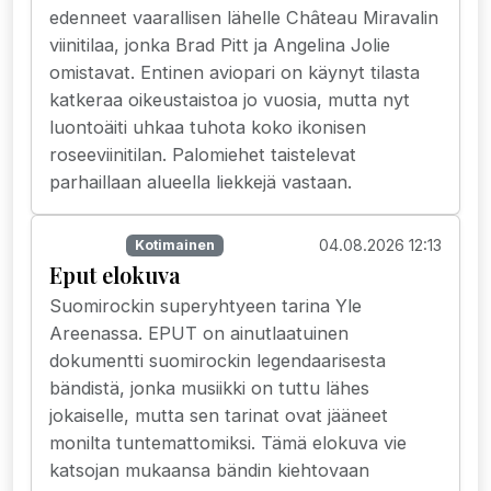
edenneet vaarallisen lähelle Château Miravalin
viinitilaa, jonka Brad Pitt ja Angelina Jolie
omistavat. Entinen aviopari on käynyt tilasta
katkeraa oikeustaistoa jo vuosia, mutta nyt
luontoäiti uhkaa tuhota koko ikonisen
roseeviinitilan. Palomiehet taistelevat
parhaillaan alueella liekkejä vastaan.
04.08.2026 12:13
Elokuvat
Kotimainen
Eput elokuva
Suomirockin superyhtyeen tarina Yle
Areenassa. EPUT on ainutlaatuinen
dokumentti suomirockin legendaarisesta
bändistä, jonka musiikki on tuttu lähes
jokaiselle, mutta sen tarinat ovat jääneet
monilta tuntemattomiksi. Tämä elokuva vie
katsojan mukaansa bändin kiehtovaan