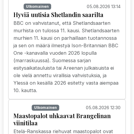
05.08.2026 13:14
TV
Ulkomainen
Hyviä uutisia Shetlandin saarilta
BBC on vahvistanut, että Shetlandsaarten
murhista on tulossa 11. kausi. Shetlandsaarten
murhien 11. kausi on parhaillaan tuotannossa
ja sen on määrä ilmestyä Ison-Britannian BBC
One -kanavalla vuoden 2026 lopulla
(marraskuussa). Suomessa sarjan
esitysaikatauluista tai Areenan julkaisuista ei
ole vielä annettu virallisia vahvistuksia, ja
Ylessä on kesällä 2026 esitetty vasta aiempaa
10. kautta.
05.08.2026 12:30
Uutiset
Ulkomainen
Maastopalot uhkaavat Brangelinan
viinitilaa
Etelä-Ranskassa riehuvat maastopalot ovat