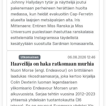
Johnny Hallydayn tytär ja näyttelijä joutui
pakenemaan perheineen herättäen huolta
mediassa, kun heidät evakuoitiin Cap-Ferretin
alueelta laajojen metsäpalojen alta. Iris
Mittenaere: Entinen Miss Ranska ja Miss
Universumi puolestaan ihastuttaa ranskalaisia
esittelemällä Instagramissa täydellistä
kesätyyliään suositulla Sardinian lomasaarella.
06.08.2026 12:46
TV
Ulkomainen
Haaveilija on haka ratkomaan murhia
Nuori Morse (engl. Endeavour) on brittiläinen
laadukas rikosdraamasarja, joka kertoo kirjailija
Colin Dexterin luoman legendaarisen
ylikomisario Endeavour Morsen uran
alkuvuosista. Sarjaa tehtiin vuosina 2012–2023
yhteensä yhdeksän tuotantokautta (36
jaksoa). Se on noussut Suomessa yhdeksi Yle