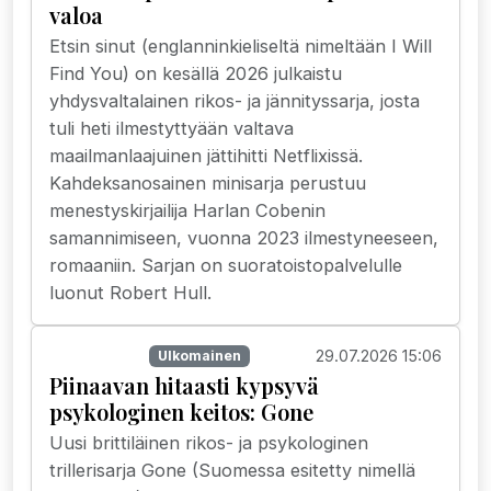
valoa
Etsin sinut (englanninkieliseltä nimeltään I Will
Find You) on kesällä 2026 julkaistu
yhdysvaltalainen rikos- ja jännityssarja, josta
tuli heti ilmestyttyään valtava
maailmanlaajuinen jättihitti Netflixissä.
Kahdeksanosainen minisarja perustuu
menestyskirjailija Harlan Cobenin
samannimiseen, vuonna 2023 ilmestyneeseen,
romaaniin. Sarjan on suoratoistopalvelulle
luonut Robert Hull.
29.07.2026 15:06
Suoratoisto
Ulkomainen
Piinaavan hitaasti kypsyvä
psykologinen keitos: Gone
Uusi brittiläinen rikos- ja psykologinen
trillerisarja Gone (Suomessa esitetty nimellä