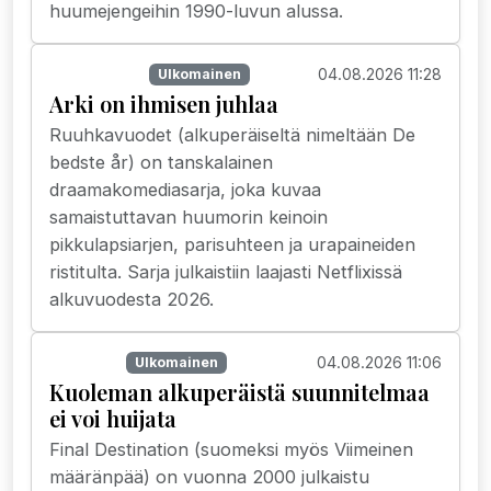
huumejengeihin 1990-luvun alussa.
04.08.2026 11:28
Suoratoisto
Ulkomainen
Arki on ihmisen juhlaa
Ruuhkavuodet (alkuperäiseltä nimeltään De
bedste år) on tanskalainen
draamakomediasarja, joka kuvaa
samaistuttavan huumorin keinoin
pikkulapsiarjen, parisuhteen ja urapaineiden
ristitulta. Sarja julkaistiin laajasti Netflixissä
alkuvuodesta 2026.
04.08.2026 11:06
Elokuvat
Ulkomainen
Kuoleman alkuperäistä suunnitelmaa
ei voi huijata
Final Destination (suomeksi myös Viimeinen
määränpää) on vuonna 2000 julkaistu