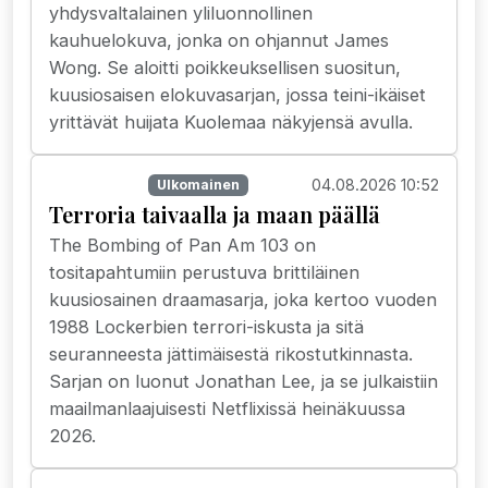
yhdysvaltalainen yliluonnollinen
kauhuelokuva, jonka on ohjannut James
Wong. Se aloitti poikkeuksellisen suositun,
kuusiosaisen elokuvasarjan, jossa teini-ikäiset
yrittävät huijata Kuolemaa näkyjensä avulla.
04.08.2026 10:52
Suoratoisto
Ulkomainen
Terroria taivaalla ja maan päällä
The Bombing of Pan Am 103 on
tositapahtumiin perustuva brittiläinen
kuusiosainen draamasarja, joka kertoo vuoden
1988 Lockerbien terrori-iskusta ja sitä
seuranneesta jättimäisestä rikostutkinnasta.
Sarjan on luonut Jonathan Lee, ja se julkaistiin
maailmanlaajuisesti Netflixissä heinäkuussa
2026.