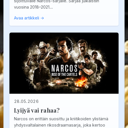
sijoittuvalle Narcos-sarjalle. Sarjaa julkaistiin
vuosina 2018–2021…
Avaa artikkeli →
28.05.2026
Lyijyä vai rahaa?
Narcos on erittäin suosittu ja kriitikoiden ylistämä
yhdysvaltalainen rikosdraamasarja, joka kertoo