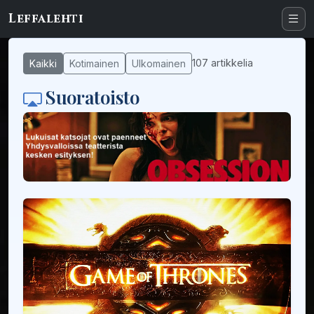
Leffalehti
107 artikkelia
Kaikki
Kotimainen
Ulkomainen
Suoratoisto