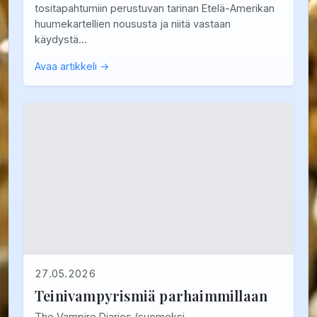
tositapahtumiin perustuvan tarinan Etelä-Amerikan
huumekartellien noususta ja niitä vastaan
käydystä…
Avaa artikkeli →
27.05.2026
Teinivampyrismiä parhaimmillaan
The Vampire Diaries (suomeksi