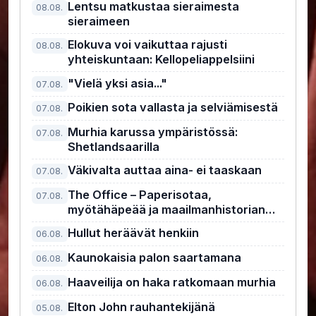
Lentsu matkustaa sieraimesta
08.08.
sieraimeen
Elokuva voi vaikuttaa rajusti
08.08.
yhteiskuntaan: Kellopeliappelsiini
"Vielä yksi asia..."
07.08.
Poikien sota vallasta ja selviämisestä
07.08.
Murhia karussa ympäristössä:
07.08.
Shetlandsaarilla
Väkivalta auttaa aina- ei taaskaan
07.08.
The Office – Paperisotaa,
07.08.
myötähäpeää ja maailmanhistorian
kiusallisin pomo
Hullut heräävät henkiin
06.08.
Kaunokaisia palon saartamana
06.08.
Haaveilija on haka ratkomaan murhia
06.08.
Elton John rauhantekijänä
05.08.