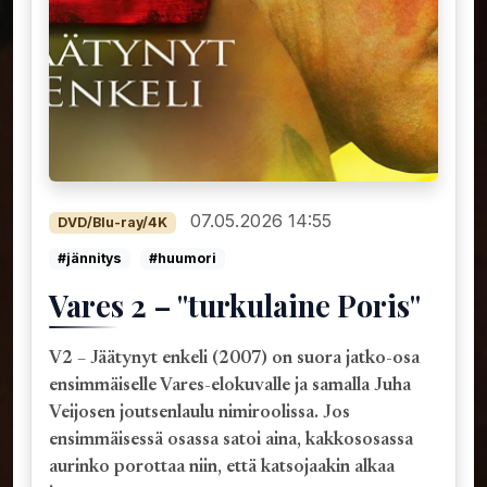
07.05.2026 14:55
DVD/Blu-ray/4K
#jännitys
#huumori
Vares 2 – "turkulaine Poris"
V2 – Jäätynyt enkeli (2007) on suora jatko-osa
ensimmäiselle Vares-elokuvalle ja samalla Juha
Veijosen joutsenlaulu nimiroolissa. Jos
ensimmäisessä osassa satoi aina, kakkososassa
aurinko porottaa niin, että katsojaakin alkaa