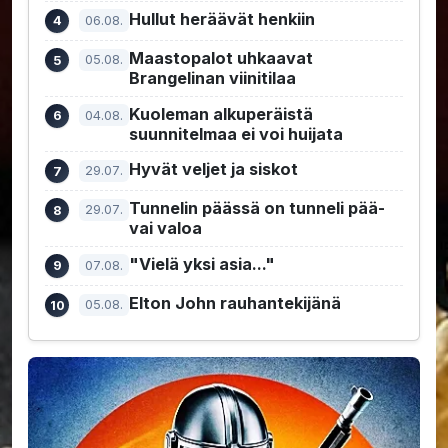
Hullut heräävät henkiin
06.08.
Maastopalot uhkaavat
05.08.
Brangelinan viinitilaa
Kuoleman alkuperäistä
04.08.
suunnitelmaa ei voi huijata
Hyvät veljet ja siskot
29.07.
Tunnelin päässä on tunneli pää-
29.07.
vai valoa
"Vielä yksi asia..."
07.08.
Elton John rauhantekijänä
05.08.