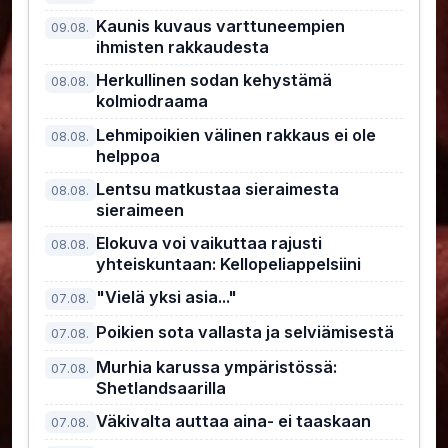
Kaunis kuvaus varttuneempien
09.08.
ihmisten rakkaudesta
Herkullinen sodan kehystämä
08.08.
kolmiodraama
Lehmipoikien välinen rakkaus ei ole
08.08.
helppoa
Lentsu matkustaa sieraimesta
08.08.
sieraimeen
Elokuva voi vaikuttaa rajusti
08.08.
yhteiskuntaan: Kellopeliappelsiini
"Vielä yksi asia..."
07.08.
Poikien sota vallasta ja selviämisestä
07.08.
Murhia karussa ympäristössä:
07.08.
Shetlandsaarilla
Väkivalta auttaa aina- ei taaskaan
07.08.