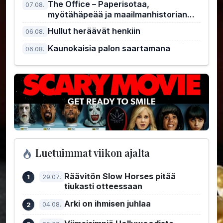
The Office – Paperisotaa,
07.08.
myötähäpeää ja maailmanhistorian
kiusallisin pomo
Hullut heräävät henkiin
06.08.
Kaunokaisia palon saartamana
06.08.
Luetuimmat viikon ajalta
Räävitön Slow Horses pitää
29.07.
tiukasti otteessaan
Arki on ihmisen juhlaa
04.08.