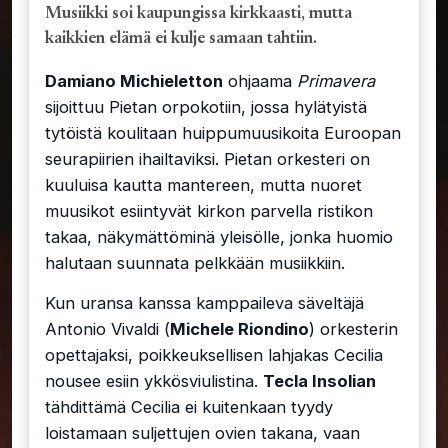
Musiikki soi kaupungissa kirkkaasti, mutta
kaikkien elämä ei kulje samaan tahtiin.
Damiano Michieletton
ohjaama
Primavera
sijoittuu Pietan orpokotiin, jossa hylätyistä
tytöistä koulitaan huippumuusikoita Euroopan
seurapiirien ihailtaviksi. Pietan orkesteri on
kuuluisa kautta mantereen, mutta nuoret
muusikot esiintyvät kirkon parvella ristikon
takaa, näkymättöminä yleisölle, jonka huomio
halutaan suunnata pelkkään musiikkiin.
Kun uransa kanssa kamppaileva säveltäjä
Antonio Vivaldi (
Michele Riondino
) orkesterin
opettajaksi, poikkeuksellisen lahjakas Cecilia
nousee esiin ykkösviulistina.
Tecla Insolian
tähdittämä Cecilia ei kuitenkaan tyydy
loistamaan suljettujen ovien takana, vaan