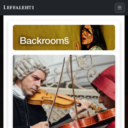
Leffalehti