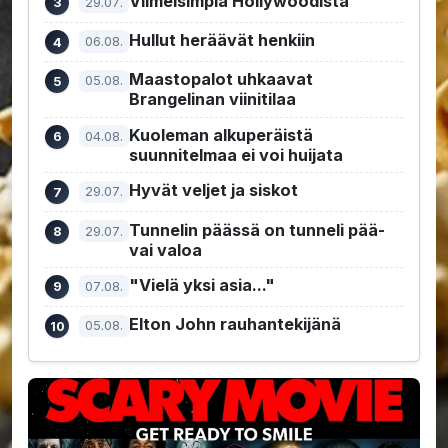
Viimeisimpiä Hollywoodista
29.07.
Hullut heräävät henkiin
06.08.
Maastopalot uhkaavat
05.08.
Brangelinan viinitilaa
Kuoleman alkuperäistä
04.08.
suunnitelmaa ei voi huijata
Hyvät veljet ja siskot
29.07.
Tunnelin päässä on tunneli pää-
29.07.
vai valoa
"Vielä yksi asia..."
07.08.
Elton John rauhantekijänä
05.08.