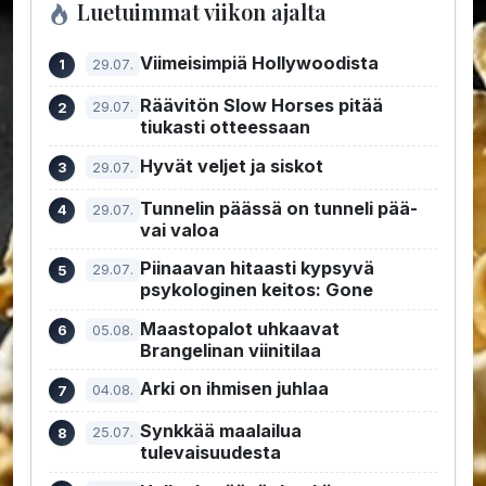
Luetuimmat viikon ajalta
Viimeisimpiä Hollywoodista
29.07.
Räävitön Slow Horses pitää
29.07.
tiukasti otteessaan
Hyvät veljet ja siskot
29.07.
Tunnelin päässä on tunneli pää-
29.07.
vai valoa
Piinaavan hitaasti kypsyvä
29.07.
psykologinen keitos: Gone
Maastopalot uhkaavat
05.08.
Brangelinan viinitilaa
Arki on ihmisen juhlaa
04.08.
Synkkää maalailua
25.07.
tulevaisuudesta