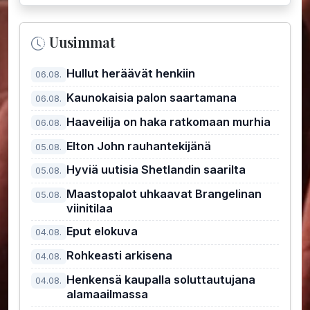
Uusimmat
Hullut heräävät henkiin
06.08.
Kaunokaisia palon saartamana
06.08.
Haaveilija on haka ratkomaan murhia
06.08.
Elton John rauhantekijänä
05.08.
Hyviä uutisia Shetlandin saarilta
05.08.
Maastopalot uhkaavat Brangelinan
05.08.
viinitilaa
Eput elokuva
04.08.
Rohkeasti arkisena
04.08.
Henkensä kaupalla soluttautujana
04.08.
alamaailmassa