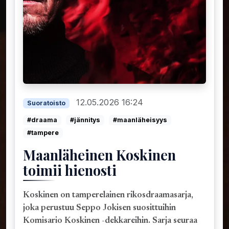
12.05.2026 16:24
Suoratoisto
#draama
#jännitys
#maanläheisyys
#tampere
Maanläheinen Koskinen
toimii hienosti
Koskinen on tamperelainen rikosdraamasarja,
joka perustuu Seppo Jokisen suosittuihin
Komisario Koskinen -dekkareihin. Sarja seuraa