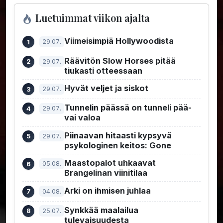
Luetuimmat viikon ajalta
Viimeisimpiä Hollywoodista
29.07.
Räävitön Slow Horses pitää
29.07.
tiukasti otteessaan
Hyvät veljet ja siskot
29.07.
Tunnelin päässä on tunneli pää-
29.07.
vai valoa
Piinaavan hitaasti kypsyvä
29.07.
psykologinen keitos: Gone
Maastopalot uhkaavat
05.08.
Brangelinan viinitilaa
Arki on ihmisen juhlaa
04.08.
Synkkää maalailua
25.07.
tulevaisuudesta