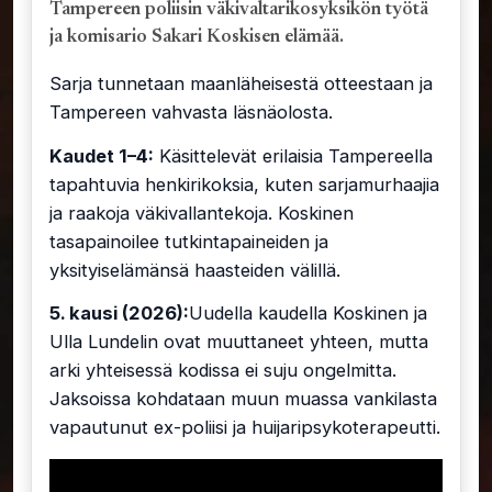
Tampereen poliisin väkivaltarikosyksikön työtä
ja komisario Sakari Koskisen elämää.
Sarja tunnetaan maanläheisestä otteestaan ja
Tampereen vahvasta läsnäolosta.
Kaudet 1–4:
Käsittelevät erilaisia Tampereella
tapahtuvia henkirikoksia, kuten sarjamurhaajia
ja raakoja väkivallantekoja. Koskinen
tasapainoilee tutkintapaineiden ja
yksityiselämänsä haasteiden välillä.
5. kausi (2026):
Uudella kaudella Koskinen ja
Ulla Lundelin ovat muuttaneet yhteen, mutta
arki yhteisessä kodissa ei suju ongelmitta.
Jaksoissa kohdataan muun muassa vankilasta
vapautunut ex-poliisi ja huijaripsykoterapeutti.