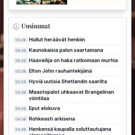
Uusimmat
Hullut heräävät henkiin
06.08.
Kaunokaisia palon saartamana
06.08.
Haaveilija on haka ratkomaan murhia
06.08.
Elton John rauhantekijänä
05.08.
Hyviä uutisia Shetlandin saarilta
05.08.
Maastopalot uhkaavat Brangelinan
05.08.
viinitilaa
Eput elokuva
04.08.
Rohkeasti arkisena
04.08.
Henkensä kaupalla soluttautujana
04.08.