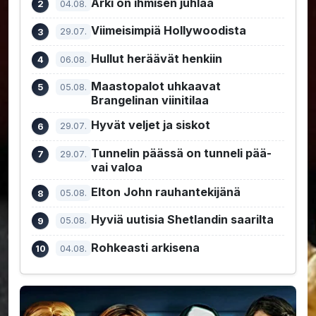
Arki on ihmisen juhlaa
04.08.
Viimeisimpiä Hollywoodista
29.07.
Hullut heräävät henkiin
06.08.
Maastopalot uhkaavat
05.08.
Brangelinan viinitilaa
Hyvät veljet ja siskot
29.07.
Tunnelin päässä on tunneli pää-
29.07.
vai valoa
Elton John rauhantekijänä
05.08.
Hyviä uutisia Shetlandin saarilta
05.08.
Rohkeasti arkisena
04.08.