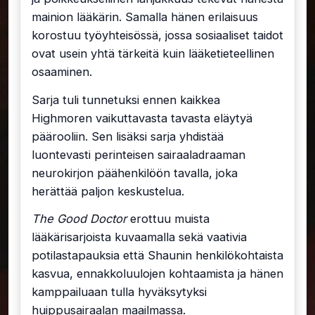
mainion lääkärin. Samalla hänen erilaisuus
korostuu työyhteisössä, jossa sosiaaliset taidot
ovat usein yhtä tärkeitä kuin lääketieteellinen
osaaminen.
Sarja tuli tunnetuksi ennen kaikkea
Highmoren vaikuttavasta tavasta eläytyä
päärooliin. Sen lisäksi sarja yhdistää
luontevasti perinteisen sairaaladraaman
neurokirjon päähenkilöön tavalla, joka
herättää paljon keskustelua.
The Good Doctor
erottuu muista
lääkärisarjoista kuvaamalla sekä vaativia
potilastapauksia että Shaunin henkilökohtaista
kasvua, ennakkoluulojen kohtaamista ja hänen
kamppailuaan tulla hyväksytyksi
huippusairaalan maailmassa.