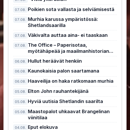
Poikien sota vallasta ja selviämisestä
07.08.
Murhia karussa ympäristössä:
07.08.
Shetlandsaarilla
Väkivalta auttaa aina- ei taaskaan
07.08.
The Office – Paperisotaa,
07.08.
myötähäpeää ja maailmanhistorian
kiusallisin pomo
Hullut heräävät henkiin
06.08.
Kaunokaisia palon saartamana
06.08.
Haaveilija on haka ratkomaan murhia
06.08.
Elton John rauhantekijänä
05.08.
Hyviä uutisia Shetlandin saarilta
05.08.
Maastopalot uhkaavat Brangelinan
05.08.
viinitilaa
Eput elokuva
04.08.