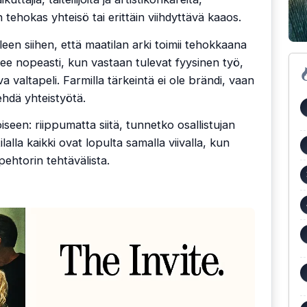
 tehokas yhteisö tai erittäin viihdyttävä kaaos.
en siihen, että maatilan arki toimii tehokkaana
see nopeasti, kun vastaan tulevat fyysinen työ,
a valtapeli. Farmilla tärkeintä ei ole brändi, vaan
ehdä yhteistyötä.
oiseen: riippumatta siitä, tunnetko osallistujan
tilalla kaikki ovat lopulta samalla viivalla, kun
pehtorin tehtävälista.