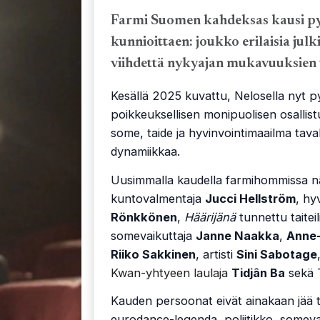
Farmi Suomen kahdeksas kausi pyö
kunnioittaen: joukko erilaisia jul
viihdettä nykyajan mukavuuksien 
Kesällä 2025 kuvattu, Nelosella nyt p
poikkeuksellisen monipuolisen osallistu
some, taide ja hyvinvointimaailma tava
dynamiikkaa.
Uusimmalla kaudella farmihommissa n
kuntovalmentaja
Jucci Hellström
, hy
Rönkkönen
,
Häärijänä
tunnettu taiteil
somevaikuttaja
Janne Naakka
,
Anne-
Riiko Sakkinen
, artisti
Sini Sabotage
Kwan-yhtyeen laulaja
Tidjân Ba
sekä T
Kauden persoonat eivät ainakaan jää ta
eurodance-legenda, poliitikko, somevaikut