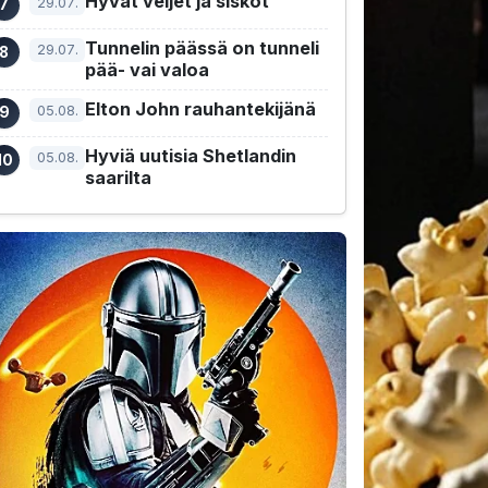
Hyvät veljet ja siskot
29.07.
Tunnelin päässä on tunneli
29.07.
pää- vai valoa
Elton John rauhantekijänä
05.08.
Hyviä uutisia Shetlandin
05.08.
saarilta