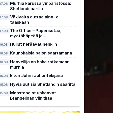
Murhia karussa ympäristössä:
07.08.
Shetlandsaarilla
Väkivalta auttaa aina- ei
07.08.
taaskaan
The Office – Paperisotaa,
07.08.
myötähäpeää ja
maailmanhistorian kiusallisin
Hullut heräävät henkiin
06.08.
pomo
Kaunokaisia palon saartamana
06.08.
Haaveilija on haka ratkomaan
06.08.
murhia
Elton John rauhantekijänä
05.08.
Hyviä uutisia Shetlandin saarilta
05.08.
Maastopalot uhkaavat
05.08.
Brangelinan viinitilaa