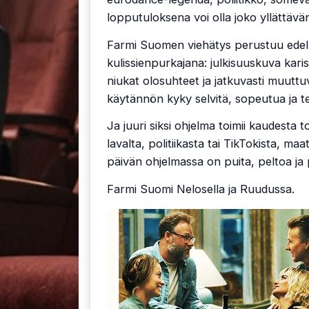
lopputuloksena voi olla joko yllättävän
Farmi Suomen viehätys perustuu edelle
kulissienpurkajana: julkisuuskuva kari
niukat olosuhteet ja jatkuvasti muuttuv
käytännön kyky selvitä, sopeutua ja t
Ja juuri siksi ohjelma toimii kaudesta t
lavalta, politiikasta tai TikTokista, maa
päivän ohjelmassa on puita, peltoa ja 
Farmi Suomi Nelosella ja Ruudussa.