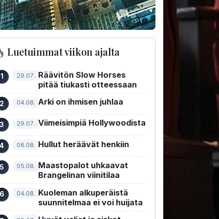
Luetuimmat viikon ajalta
Räävitön Slow Horses
29.07.
pitää tiukasti otteessaan
Arki on ihmisen juhlaa
04.08.
Viimeisimpiä Hollywoodista
29.07.
Hullut heräävät henkiin
06.08.
Maastopalot uhkaavat
05.08.
Brangelinan viinitilaa
Kuoleman alkuperäistä
04.08.
suunnitelmaa ei voi huijata