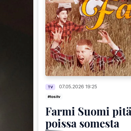
07.05.2026 19:25
TV
#tositv
Farmi Suomi pitä
poissa somesta