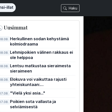
si-illat
Haku
Uusimmat
Herkullinen sodan kehystämä
08.08.
kolmiodraama
Lehmipoikien välinen rakkaus ei
08.08.
ole helppoa
Lentsu matkustaa sieraimesta
08.08.
sieraimeen
Elokuva voi vaikuttaa rajusti
08.08.
yhteiskuntaan:
Kellopeliappelsiini
"Vielä yksi asia..."
07.08.
Poikien sota vallasta ja
07.08.
selviämisestä