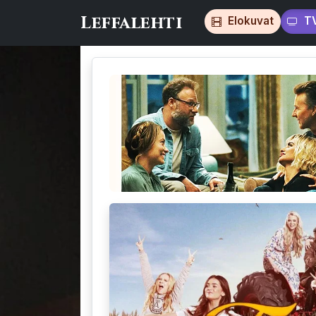
Leffalehti
Elokuvat
T