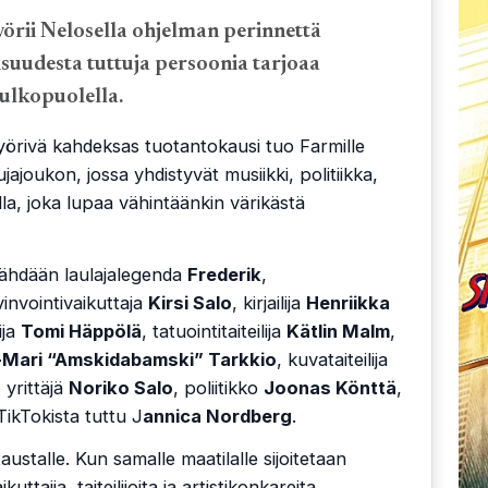
rii Nelosella ohjelman perinnettä
kisuudesta tuttuja persoonia tarjoaa
ulkopuolella.
yörivä kahdeksas tuotantokausi tuo Farmille
jajoukon, jossa yhdistyvät musiikki, politiikka,
lla, joka lupaa vähintäänkin värikästä
ähdään laulajalegenda
Frederik
,
vinvointivaikuttaja
Kirsi Salo
, kirjailija
Henriikka
ija
Tomi Häppölä
, tatuointitaiteilija
Kätlin Malm
,
Mari “Amskidabamski” Tarkkio
, kuvataiteilija
, yrittäjä
Noriko Salo
, poliitikko
Joonas Könttä
,
ikTokista tuttu J
annica Nordberg
.
ustalle. Kun samalle maatilalle sijoitetaan
tajia, taiteilijoita ja artistikonkareita,