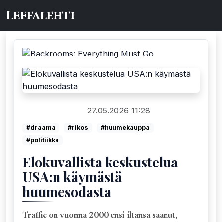
Leffalehti
27.05.2026 11:28
DVD/Blu-ray/4K
#draama
#rikos
#huumekauppa
#politiikka
Elokuvallista keskustelua
USA:n käymästä
huumesodasta
Traffic on vuonna 2000 ensi-iltansa saanut,