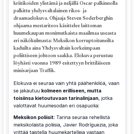
kriitikoiden ylistämä ja neljällä Oscar-palkinnolla
palkittu yhdysvaltalainen rikos- ja
draamaelokuva. Ohjaaja Steven Soderberghin
ohjaama mestariteos käsittelee laittoman
huumekaupan monimutkaista maailmaa useasta
eri näkökulmasta: Meksikon korruptoituneilta
kaduilta aina Yhdysvaltain korkeimpaan
poliittiseen johtoon saakka. Elokuva perustuu
löyhästi vuonna 1989 esitettyyn brittiläiseen
minisarjaan Traffik.
Elokuva ei seuraa vain yhtä päähenkilöä, vaan
se jakautuu
kolmeen erilliseen, mutta
toisiinsa kietoutuvaan tarinalinjaan
, jotka
valottavat huumesodan eri osapuolia:
Meksikon poliisit
: Tarina seuraa rehellistä
meksikolaista poliisia, Javier Rodríguezia, joka
yrittää taistella huumekartelleja vastaan