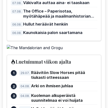
Väkivalta auttaa aina- ei taaskaan
07.08.
The Office – Paperisotaa,
07.08.
myötähäpeää ja maailmanhistorian
kiusallisin pomo
Hullut heräävät henkiin
06.08.
Kaunokaisia palon saartamana
06.08.
Luetuimmat viikon ajalta
Räävitön Slow Horses pitää
29.07.
tiukasti otteessaan
Arki on ihmisen juhlaa
04.08.
Kuoleman alkuperäistä
04.08.
suunnitelmaa ei voi huijata