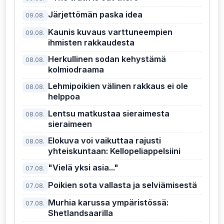
Järjettömän paska idea
09.08.
Kaunis kuvaus varttuneempien
09.08.
ihmisten rakkaudesta
Herkullinen sodan kehystämä
08.08.
kolmiodraama
Lehmipoikien välinen rakkaus ei ole
08.08.
helppoa
Lentsu matkustaa sieraimesta
08.08.
sieraimeen
Elokuva voi vaikuttaa rajusti
08.08.
yhteiskuntaan: Kellopeliappelsiini
"Vielä yksi asia..."
07.08.
Poikien sota vallasta ja selviämisestä
07.08.
Murhia karussa ympäristössä:
07.08.
Shetlandsaarilla