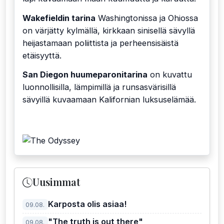
Wakefieldin tarina
Washingtonissa ja Ohiossa
on värjätty kylmällä, kirkkaan sinisellä sävyllä
heijastamaan poliittista ja perheensisäistä
etäisyyttä.
San Diegon huumeparonitarina
on kuvattu
luonnollisilla, lämpimillä ja runsasvärisillä
sävyillä kuvaamaan Kalifornian luksuselämää.
Uusimmat
Karposta olis asiaa!
09.08.
"The truth is out there"
09.08.