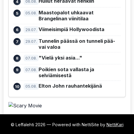
Hullut heräävät henkiin
06.08.
Maastopalot uhkaavat
05.08.
Brangelinan viinitilaa
Viimeisimpiä Hollywoodista
29.07.
Tunnelin päässä on tunneli pää-
29.07.
vai valoa
"Vielä yksi asia..."
07.08.
Poikien sota vallasta ja
07.08.
selviämisestä
Elton John rauhantekijänä
05.08.
© Leffalehti 2026 — Powered with NettiSite by
NettiKari