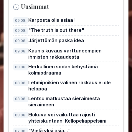
Uusimmat
Karposta olis asiaa!
09.08.
"The truth is out there"
09.08.
Järjettömän paska idea
09.08.
Kaunis kuvaus varttuneempien
09.08.
ihmisten rakkaudesta
Herkullinen sodan kehystämä
08.08.
kolmiodraama
Lehmipoikien välinen rakkaus ei ole
08.08.
helppoa
Lentsu matkustaa sieraimesta
08.08.
sieraimeen
Elokuva voi vaikuttaa rajusti
08.08.
yhteiskuntaan: Kellopeliappelsiini
"Vielä yksi asia..."
07.08.