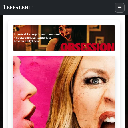
Leffalehti