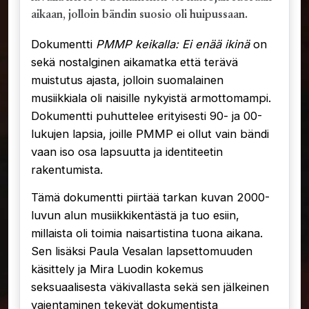
aikaan, jolloin bändin suosio oli huipussaan.
Dokumentti
PMMP keikalla: Ei enää ikinä
on
sekä nostalginen aikamatka että terävä
muistutus ajasta, jolloin suomalainen
musiikkiala oli naisille nykyistä armottomampi.
Dokumentti puhuttelee erityisesti 90- ja 00-
lukujen lapsia, joille PMMP ei ollut vain bändi
vaan iso osa lapsuutta ja identiteetin
rakentumista.
Tämä dokumentti piirtää tarkan kuvan 2000-
luvun alun musiikkikentästä ja tuo esiin,
millaista oli toimia naisartistina tuona aikana.
Sen lisäksi Paula Vesalan lapsettomuuden
käsittely ja Mira Luodin kokemus
seksuaalisesta väkivallasta sekä sen jälkeinen
vaientaminen tekevät dokumentista