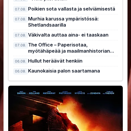
Poikien sota vallasta ja selviämisestä
07.08.
Murhia karussa ympäristössä:
07.08.
Shetlandsaarilla
Väkivalta auttaa aina- ei taaskaan
07.08.
The Office – Paperisotaa,
07.08.
myötähäpeää ja maailmanhistorian
kiusallisin pomo
Hullut heräävät henkiin
06.08.
Kaunokaisia palon saartamana
06.08.