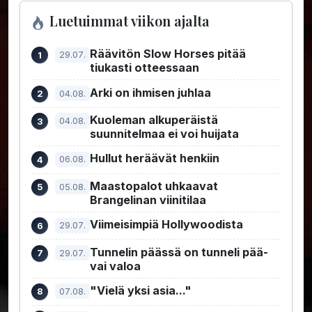
Luetuimmat viikon ajalta
Räävitön Slow Horses pitää
29.07.
tiukasti otteessaan
Arki on ihmisen juhlaa
04.08.
Kuoleman alkuperäistä
04.08.
suunnitelmaa ei voi huijata
Hullut heräävät henkiin
06.08.
Maastopalot uhkaavat
05.08.
Brangelinan viinitilaa
Viimeisimpiä Hollywoodista
29.07.
Tunnelin päässä on tunneli pää-
29.07.
vai valoa
"Vielä yksi asia..."
07.08.