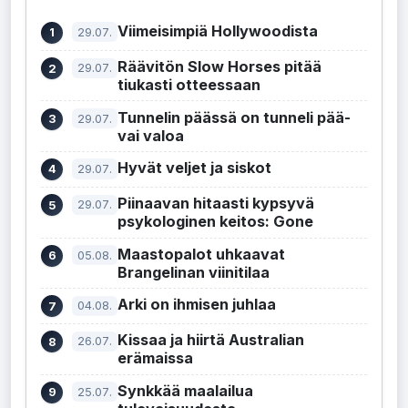
Viimeisimpiä Hollywoodista
29.07.
Räävitön Slow Horses pitää
29.07.
tiukasti otteessaan
Tunnelin päässä on tunneli pää-
29.07.
vai valoa
Hyvät veljet ja siskot
29.07.
Piinaavan hitaasti kypsyvä
29.07.
psykologinen keitos: Gone
Maastopalot uhkaavat
05.08.
Brangelinan viinitilaa
Arki on ihmisen juhlaa
04.08.
Kissaa ja hiirtä Australian
26.07.
erämaissa
Synkkää maalailua
25.07.