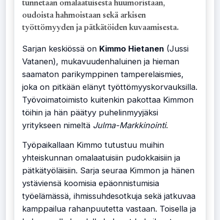
tunnetaan omalaatuisesta huumoristaan,
oudoista hahmoistaan sekä arkisen
työttömyyden ja pätkätöiden kuvaamisesta.
Sarjan keskiössä on
Kimmo Hietanen
(Jussi
Vatanen), mukavuudenhaluinen ja hieman
saamaton parikymppinen tamperelaismies,
joka on pitkään elänyt työttömyyskorvauksilla.
Työvoimatoimisto kuitenkin pakottaa Kimmon
töihin ja hän päätyy puhelinmyyjäksi
yritykseen nimeltä
Julma-Markkinointi
.
Työpaikallaan Kimmo tutustuu muihin
yhteiskunnan omalaatuisiin pudokkaisiin ja
pätkätyöläisiin. Sarja seuraa Kimmon ja hänen
ystäviensä koomisia epäonnistumisia
työelämässä, ihmissuhdesotkuja sekä jatkuvaa
kamppailua rahanpuutetta vastaan. Toisella ja