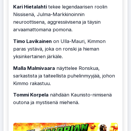
Kari Hietalahti
tekee legendaarisen roolin
Nissisenä, Julma-Markkinoinnin
neuroottisena, aggressiivisena ja täysin
arvaamattomana pomona.
Timo Lavikainen
on Ulla-Mauri, Kimmon
paras ystävä, joka on ronski ja hieman
yksinkertainen järkäle.
Malla Malmivaara
näyttelee Ronskua,
sarkastista ja taiteellista puhelinmyyjää, johon
Kimmo rakastuu.
Tommi Korpela
nähdään Kaunisto-nimisenä
outona ja mystisenä miehenä.