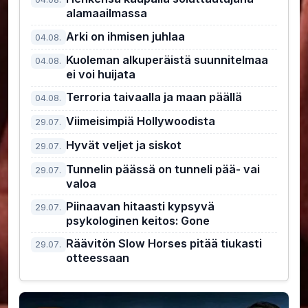
alamaailmassa
Arki on ihmisen juhlaa
04.08.
Kuoleman alkuperäistä suunnitelmaa
04.08.
ei voi huijata
Terroria taivaalla ja maan päällä
04.08.
Viimeisimpiä Hollywoodista
29.07.
Hyvät veljet ja siskot
29.07.
Tunnelin päässä on tunneli pää- vai
29.07.
valoa
Piinaavan hitaasti kypsyvä
29.07.
psykologinen keitos: Gone
Räävitön Slow Horses pitää tiukasti
29.07.
otteessaan