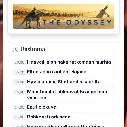
Uusimmat
Haaveilija on haka ratkomaan murhia
06.08.
Elton John rauhantekijänä
05.08.
Hyviä uutisia Shetlandin saarilta
05.08.
Maastopalot uhkaavat Brangelinan
05.08.
viinitilaa
Eput elokuva
04.08.
Rohkeasti arkisena
04.08.
Henkensä kaupalla soluttautujana
04.08.