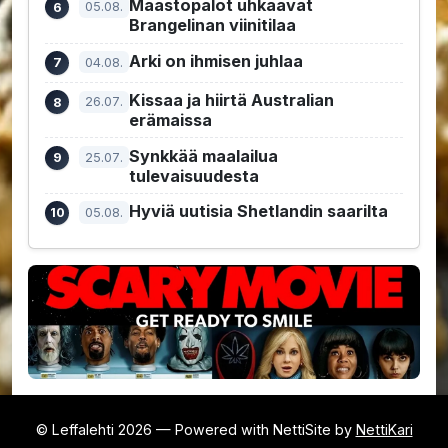
Maastopalot uhkaavat
05.08.
Brangelinan viinitilaa
Arki on ihmisen juhlaa
04.08.
Kissaa ja hiirtä Australian
26.07.
erämaissa
Synkkää maalailua
25.07.
tulevaisuudesta
Hyviä uutisia Shetlandin saarilta
05.08.
© Leffalehti 2026 — Powered with NettiSite by
NettiKari