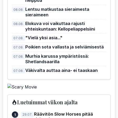
helppoa
Lentsu matkustaa sieraimesta
08.08.
sieraimeen
Elokuva voi vaikuttaa rajusti
08.08.
yhteiskuntaan: Kellopeliappelsiini
"Vielä yksi asia..."
07.08.
Poikien sota vallasta ja selviämisestä
07.08.
Murhia karussa ympäristössä:
07.08.
Shetlandsaarilla
Väkivalta auttaa aina- ei taaskaan
07.08.
Luetuimmat viikon ajalta
Räävitön Slow Horses pitää
29.07.