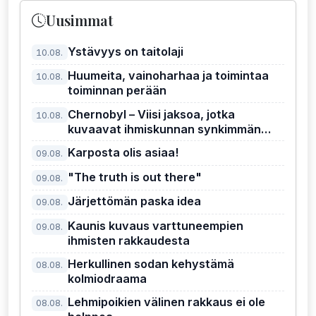
Uusimmat
Ystävyys on taitolaji
10.08.
Huumeita, vainoharhaa ja toimintaa
10.08.
toiminnan perään
Chernobyl – Viisi jaksoa, jotka
10.08.
kuvaavat ihmiskunnan synkimmän
sekunnin ja valheen hirvittävän
Karposta olis asiaa!
09.08.
hinnan
"The truth is out there"
09.08.
Järjettömän paska idea
09.08.
Kaunis kuvaus varttuneempien
09.08.
ihmisten rakkaudesta
Herkullinen sodan kehystämä
08.08.
kolmiodraama
Lehmipoikien välinen rakkaus ei ole
08.08.