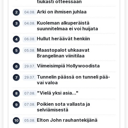
tiukasti otteessaan
Arki on ihmisen juhlaa
04.08.
Kuoleman alkuperäistä
04.08.
suunnitelmaa ei voi huijata
Hullut heräävät henkiin
06.08.
Maastopalot uhkaavat
05.08.
Brangelinan viinitilaa
Viimeisimpiä Hollywoodista
29.07.
Tunnelin päässä on tunneli pää-
29.07.
vai valoa
"Vielä yksi asia..."
07.08.
Poikien sota vallasta ja
07.08.
selviämisestä
Elton John rauhantekijänä
05.08.