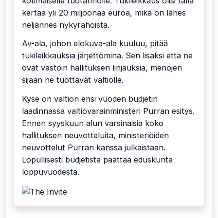
kotimaiselle tuotannolle. Tukileikkaus olisi tällä
kertaa yli 20 miljoonaa euroa, mikä on lähes
neljännes nykyrahoista.
Av-ala, johon elokuva-ala kuuluu, pitää
tukileikkauksia järjettöminä. Sen lisäksi että ne
ovat vastoin hallituksen linjauksia, menojen
sijaan ne tuottavat valtiolle.
Kyse on valtion ensi vuoden budjetin
laadinnassa valtiovarainministeri Purran esitys.
Ennen syyskuun alun varsinaisia koko
hallituksen neuvotteluita, ministeriöiden
neuvottelut Purran kanssa julkaistaan.
Lopullisesti budjetista päättää eduskunta
loppuvuodesta.