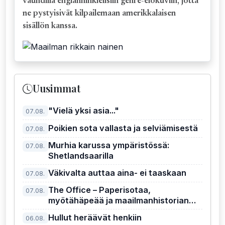
vauhdilla englanninkielisiin genre-elokuviin, jotta
ne pystyisivät kilpailemaan amerikkalaisen
sisällön kanssa.
Uusimmat
"Vielä yksi asia..."
07.08.
Poikien sota vallasta ja selviämisestä
07.08.
Murhia karussa ympäristössä:
07.08.
Shetlandsaarilla
Väkivalta auttaa aina- ei taaskaan
07.08.
The Office – Paperisotaa,
07.08.
myötähäpeää ja maailmanhistorian
kiusallisin pomo
Hullut heräävät henkiin
06.08.