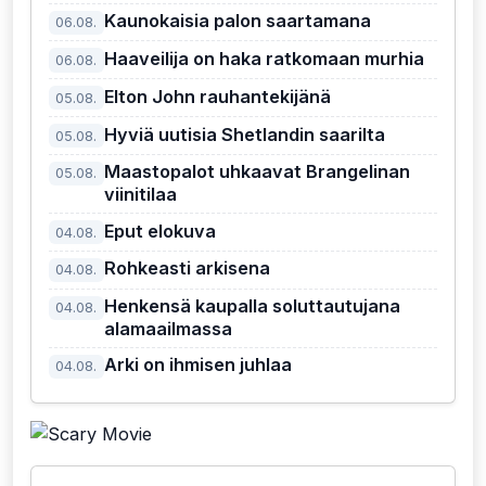
Kaunokaisia palon saartamana
06.08.
Haaveilija on haka ratkomaan murhia
06.08.
Elton John rauhantekijänä
05.08.
Hyviä uutisia Shetlandin saarilta
05.08.
Maastopalot uhkaavat Brangelinan
05.08.
viinitilaa
Eput elokuva
04.08.
Rohkeasti arkisena
04.08.
Henkensä kaupalla soluttautujana
04.08.
alamaailmassa
Arki on ihmisen juhlaa
04.08.