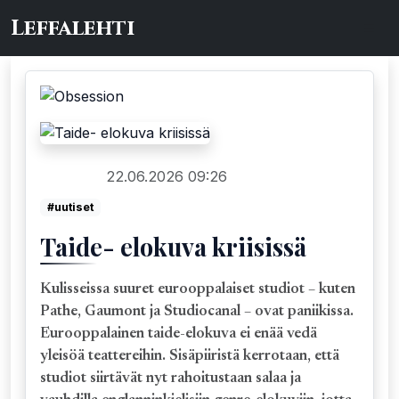
Leffalehti
22.06.2026 09:26
Uutiset
#uutiset
Taide- elokuva kriisissä
Kulisseissa suuret eurooppalaiset studiot – kuten
Pathe, Gaumont ja Studiocanal – ovat paniikissa.
Eurooppalainen taide-elokuva ei enää vedä
yleisöä teattereihin. Sisäpiiristä kerrotaan, että
studiot siirtävät nyt rahoitustaan salaa ja