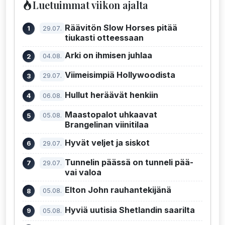
Luetuimmat viikon ajalta
Räävitön Slow Horses pitää
29.07.
tiukasti otteessaan
Arki on ihmisen juhlaa
04.08.
Viimeisimpiä Hollywoodista
29.07.
Hullut heräävät henkiin
06.08.
Maastopalot uhkaavat
05.08.
Brangelinan viinitilaa
Hyvät veljet ja siskot
29.07.
Tunnelin päässä on tunneli pää-
29.07.
vai valoa
Elton John rauhantekijänä
05.08.
Hyviä uutisia Shetlandin saarilta
05.08.