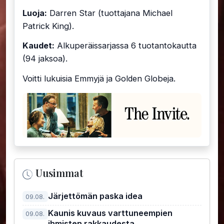
Luoja:
Darren Star (tuottajana Michael
Patrick King).
Kaudet:
Alkuperäissarjassa 6 tuotantokautta
(94 jaksoa).
Voitti lukuisia Emmyjä ja Golden Globeja.
Uusimmat
Järjettömän paska idea
09.08.
Kaunis kuvaus varttuneempien
09.08.
ihmisten rakkaudesta