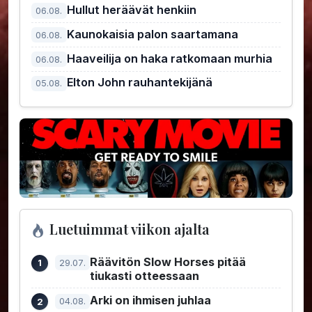
kiusallisin pomo
Hullut heräävät henkiin
06.08.
Kaunokaisia palon saartamana
06.08.
Haaveilija on haka ratkomaan murhia
06.08.
Elton John rauhantekijänä
05.08.
Luetuimmat viikon ajalta
Räävitön Slow Horses pitää
29.07.
tiukasti otteessaan
Arki on ihmisen juhlaa
04.08.