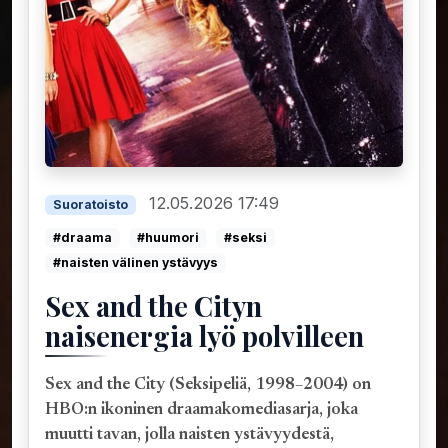
12.05.2026 17:49
Suoratoisto
#draama
#huumori
#seksi
#naisten välinen ystävyys
Sex and the Cityn
naisenergia lyö polvilleen
Sex and the City (Seksipeliä, 1998–2004) on
HBO:n ikoninen draamakomediasarja, joka
muutti tavan, jolla naisten ystävyydestä,