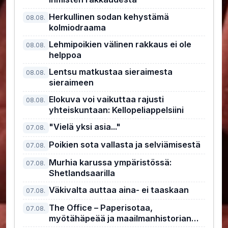
Herkullinen sodan kehystämä
08.08.
kolmiodraama
Lehmipoikien välinen rakkaus ei ole
08.08.
helppoa
Lentsu matkustaa sieraimesta
08.08.
sieraimeen
Elokuva voi vaikuttaa rajusti
08.08.
yhteiskuntaan: Kellopeliappelsiini
"Vielä yksi asia..."
07.08.
Poikien sota vallasta ja selviämisestä
07.08.
Murhia karussa ympäristössä:
07.08.
Shetlandsaarilla
Väkivalta auttaa aina- ei taaskaan
07.08.
The Office – Paperisotaa,
07.08.
myötähäpeää ja maailmanhistorian