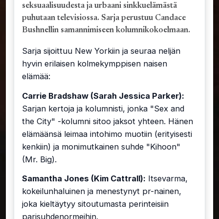
seksuaalisuudesta ja urbaani sinkkuelämästä
puhutaan televisiossa. Sarja perustuu Candace
Bushnellin samannimiseen kolumnikokoelmaan.
Sarja sijoittuu New Yorkiin ja seuraa neljän
hyvin erilaisen kolmekymppisen naisen
elämää:
Carrie Bradshaw (Sarah Jessica Parker):
Sarjan kertoja ja kolumnisti, jonka "Sex and
the City" -kolumni sitoo jaksot yhteen. Hänen
elämäänsä leimaa intohimo muotiin (erityisesti
kenkiin) ja monimutkainen suhde "Kihoon"
(Mr. Big).
Samantha Jones (Kim Cattrall):
Itsevarma,
kokeilunhaluinen ja menestynyt pr-nainen,
joka kieltäytyy sitoutumasta perinteisiin
parisuhdenormeihin.