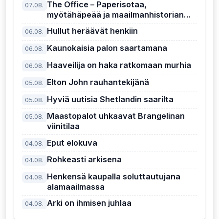
The Office – Paperisotaa,
07.08.
myötähäpeää ja maailmanhistorian
kiusallisin pomo
Hullut heräävät henkiin
06.08.
Kaunokaisia palon saartamana
06.08.
Haaveilija on haka ratkomaan murhia
06.08.
Elton John rauhantekijänä
05.08.
Hyviä uutisia Shetlandin saarilta
05.08.
Maastopalot uhkaavat Brangelinan
05.08.
viinitilaa
Eput elokuva
04.08.
Rohkeasti arkisena
04.08.
Henkensä kaupalla soluttautujana
04.08.
alamaailmassa
Arki on ihmisen juhlaa
04.08.