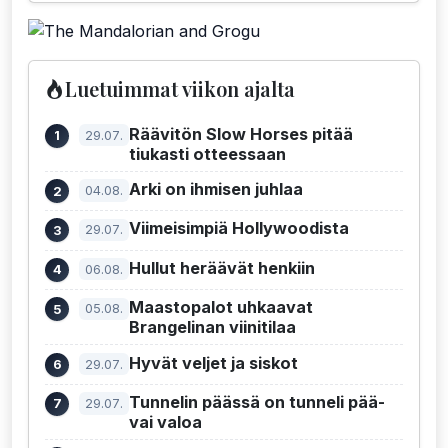
Luetuimmat viikon ajalta
Räävitön Slow Horses pitää
29.07.
tiukasti otteessaan
Arki on ihmisen juhlaa
04.08.
Viimeisimpiä Hollywoodista
29.07.
Hullut heräävät henkiin
06.08.
Maastopalot uhkaavat
05.08.
Brangelinan viinitilaa
Hyvät veljet ja siskot
29.07.
Tunnelin päässä on tunneli pää-
29.07.
vai valoa