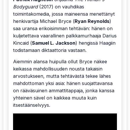
Bodyguard
(2017) on vauhdikas
toimintakomedia, jossa maineensa menettänyt
henkivartija Michael Bryce (
Ryan Reynolds
)
saa uransa erikoisimman tehtävän: hänen on
kuljetettava vaarallinen palkkamurhaaja Darius
Kincaid (
Samuel L. Jackson
) hengissä Haagiin
todistamaan diktaattoria vastaan.
Aiemmin alansa huipulla ollut Bryce näkee
keikassa mahdollisuuden nousta takaisin
arvostukseen, mutta tehtävästä tekee lähes
mahdottoman yksi asia: hänen suojattavansa
on rääväsuinen ammattitappaja, jonka kanssa
yhteinen sävel on kaikkea muuta kuin
itsestäänselvyys.