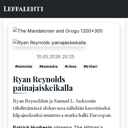
Leffalehti
10.05.2026 20:25
Elokuvat
#toiminta
#komedia
#rikos
#trilleri
Ryan Reynolds
painajaiskeikalla
Ryan Reynoldsin ja Samuel L. Jacksonin
tähdittämässä elokuvassa nähdään kaoottiseksi
kilpajuoksuksi muuttuva matka halki Euroopan.
Patrick Hughesin
ohjaama
The Hitman's