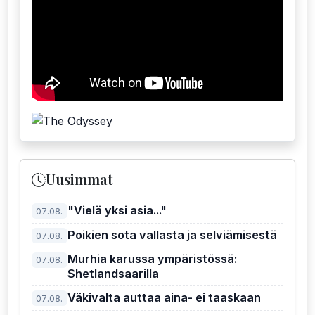
Uusimmat
"Vielä yksi asia..."
07.08.
Poikien sota vallasta ja selviämisestä
07.08.
Murhia karussa ympäristössä:
07.08.
Shetlandsaarilla
Väkivalta auttaa aina- ei taaskaan
07.08.