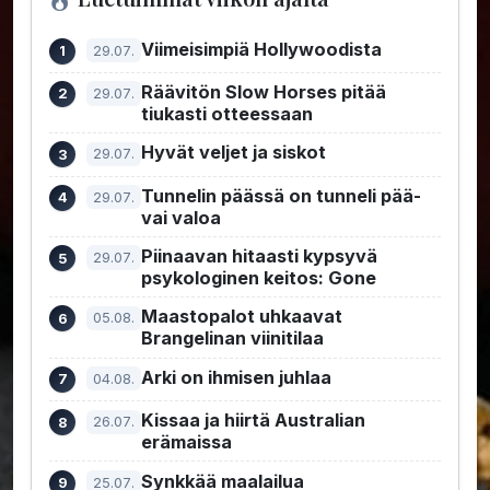
Viimeisimpiä Hollywoodista
29.07.
Räävitön Slow Horses pitää
29.07.
tiukasti otteessaan
Hyvät veljet ja siskot
29.07.
Tunnelin päässä on tunneli pää-
29.07.
vai valoa
Piinaavan hitaasti kypsyvä
29.07.
psykologinen keitos: Gone
Maastopalot uhkaavat
05.08.
Brangelinan viinitilaa
Arki on ihmisen juhlaa
04.08.
Kissaa ja hiirtä Australian
26.07.
erämaissa
Synkkää maalailua
25.07.