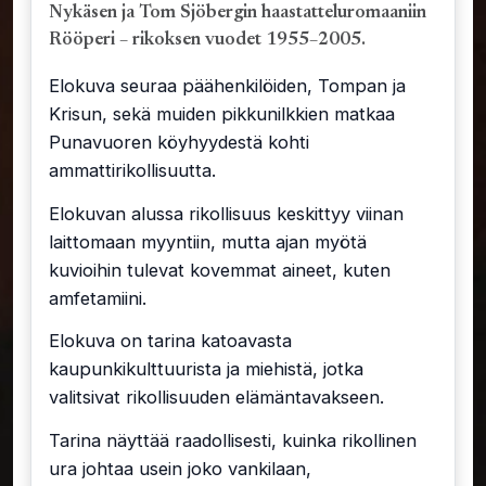
Nykäsen ja Tom Sjöbergin haastatteluromaaniin
Rööperi – rikoksen vuodet 1955–2005.
Elokuva seuraa päähenkilöiden, Tompan ja
Krisun, sekä muiden pikkunilkkien matkaa
Punavuoren köyhyydestä kohti
ammattirikollisuutta.
Elokuvan alussa rikollisuus keskittyy viinan
laittomaan myyntiin, mutta ajan myötä
kuvioihin tulevat kovemmat aineet, kuten
amfetamiini.
Elokuva on tarina katoavasta
kaupunkikulttuurista ja miehistä, jotka
valitsivat rikollisuuden elämäntavakseen.
Tarina näyttää raadollisesti, kuinka rikollinen
ura johtaa usein joko vankilaan,