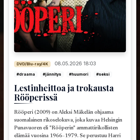
08.05.2026 18:03
DVD/Blu-ray/4K
#draama
#jännitys
#huumori
#seksi
Lestinheittoa ja trokausta
Rööperissä
Rööperi (2009) on Aleksi Mäkelän ohjaama
suomalainen rikoselokuva, joka kuvaa Helsingin
Punavuoren eli "Rööperin" ammattirikollisten
elämää vuosina 1966–1979. Se perustuu Harri