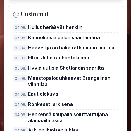
Uusimmat
Hullut heräävät henkiin
06.08.
Kaunokaisia palon saartamana
06.08.
Haaveilija on haka ratkomaan murhia
06.08.
Elton John rauhantekijänä
05.08.
Hyviä uutisia Shetlandin saarilta
05.08.
Maastopalot uhkaavat Brangelinan
05.08.
viinitilaa
Eput elokuva
04.08.
Rohkeasti arkisena
04.08.
Henkensä kaupalla soluttautujana
04.08.
alamaailmassa
Arki on ihmisen juhlaa
04.08.