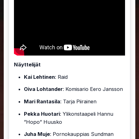
Näyttelijät
Kai Lehtinen
: Raid
Oiva Lohtander
: Komisario Eero Jansson
Mari Rantasila
: Tarja Piirainen
Pekka Huotari
: Ylikonstaapeli Hannu
”Hopo” Huusko
Juha Muje
: Pornokauppias Sundman