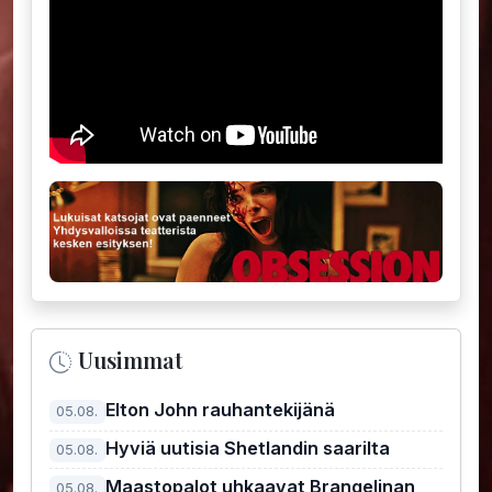
Uusimmat
Elton John rauhantekijänä
05.08.
Hyviä uutisia Shetlandin saarilta
05.08.
Maastopalot uhkaavat Brangelinan
05.08.