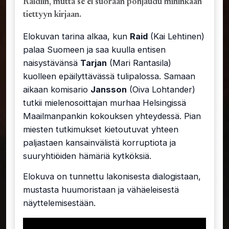
Raidiin, mutta se ei suoraan pohjaudu mihinkään
tiettyyn kirjaan.
Elokuvan tarina alkaa, kun
Raid
(Kai Lehtinen)
palaa Suomeen ja saa kuulla entisen
naisystävänsä
Tarjan
(Mari Rantasila)
kuolleen epäilyttävässä tulipalossa. Samaan
aikaan komisario
Jansson
(Oiva Lohtander)
tutkii mielenosoittajan murhaa Helsingissä
Maailmanpankin kokouksen yhteydessä. Pian
miesten tutkimukset kietoutuvat yhteen
paljastaen kansainvälistä korruptiota ja
suuryhtiöiden hämäriä kytköksiä.
Elokuva on tunnettu lakonisesta dialogistaan,
mustasta huumoristaan ja vähäeleisestä
näyttelemisestään.