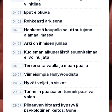
viinitilaa
Eput elokuva
04.08.
Rohkeasti arkisena
04.08.
Henkensä kaupalla soluttautujana
04.08.
alamaailmassa
Arki on ihmisen juhlaa
04.08.
Kuoleman alkuperäistä suunnitelmaa
04.08.
ei voi huijata
Terroria taivaalla ja maan päällä
04.08.
Viimeisimpiä Hollywoodista
29.07.
Hyvät veljet ja siskot
29.07.
Tunnelin päässä on tunneli pää- vai
29.07.
valoa
Piinaavan hitaasti kypsyvä
29.07.
psykologinen keitos: Gone