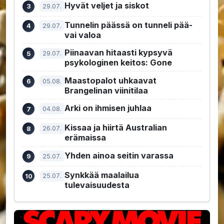
Hyvät veljet ja siskot
29.07.
Tunnelin päässä on tunneli pää-
29.07.
vai valoa
Piinaavan hitaasti kypsyvä
29.07.
psykologinen keitos: Gone
Maastopalot uhkaavat
05.08.
Brangelinan viinitilaa
Arki on ihmisen juhlaa
04.08.
Kissaa ja hiirtä Australian
26.07.
erämaissa
Yhden ainoa seitin varassa
25.07.
Synkkää maalailua
25.07.
tulevaisuudesta