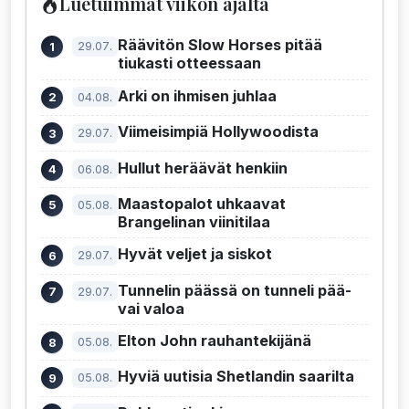
Luetuimmat viikon ajalta
Räävitön Slow Horses pitää
29.07.
tiukasti otteessaan
Arki on ihmisen juhlaa
04.08.
Viimeisimpiä Hollywoodista
29.07.
Hullut heräävät henkiin
06.08.
Maastopalot uhkaavat
05.08.
Brangelinan viinitilaa
Hyvät veljet ja siskot
29.07.
Tunnelin päässä on tunneli pää-
29.07.
vai valoa
Elton John rauhantekijänä
05.08.
Hyviä uutisia Shetlandin saarilta
05.08.