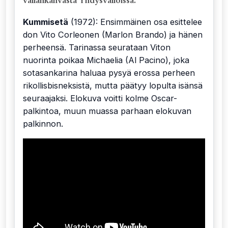
vallankahvasta Yhdysvalloissa.
Kummisetä
(1972): Ensimmäinen osa esittelee
don Vito Corleonen (Marlon Brando) ja hänen
perheensä. Tarinassa seurataan Viton
nuorinta poikaa Michaelia (Al Pacino), joka
sotasankarina haluaa pysyä erossa perheen
rikollisbisneksistä, mutta päätyy lopulta isänsä
seuraajaksi. Elokuva voitti kolme Oscar-
palkintoa, muun muassa parhaan elokuvan
palkinnon.