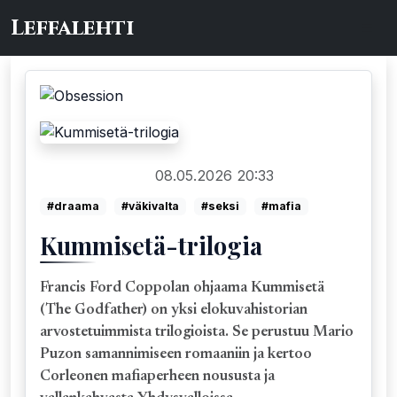
Leffalehti
08.05.2026 20:33
DVD/Blu-ray/4K
#draama
#väkivalta
#seksi
#mafia
Kummisetä-trilogia
Francis Ford Coppolan ohjaama Kummisetä
(The Godfather) on yksi elokuvahistorian
arvostetuimmista trilogioista. Se perustuu Mario
Puzon samannimiseen romaaniin ja kertoo
Corleonen mafiaperheen noususta ja