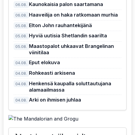
Kaunokaisia palon saartamana
06.08.
Haaveilija on haka ratkomaan murhia
06.08.
Elton John rauhantekijänä
05.08.
Hyviä uutisia Shetlandin saarilta
05.08.
Maastopalot uhkaavat Brangelinan
05.08.
viinitilaa
Eput elokuva
04.08.
Rohkeasti arkisena
04.08.
Henkensä kaupalla soluttautujana
04.08.
alamaailmassa
Arki on ihmisen juhlaa
04.08.