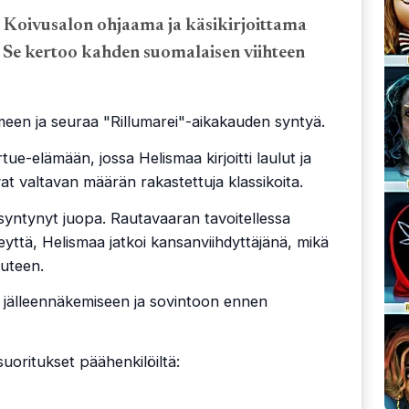
 Koivusalon ohjaama ja käsikirjoittama
Se kertoo kahden suomalaisen viihteen
meen ja seuraa "Rillumarei"-aikakauden syntyä.
tue-elämään, jossa Helismaa kirjoitti laulut ja
vat valtavan määrän rakastettuja klassikoita.
 syntynyt juopa. Rautavaaran tavoitellessa
eyttä, Helismaa jatkoi kansanviihdyttäjänä, mikä
uteen.
jälleennäkemiseen ja sovintoon ennen
uoritukset päähenkilöiltä: