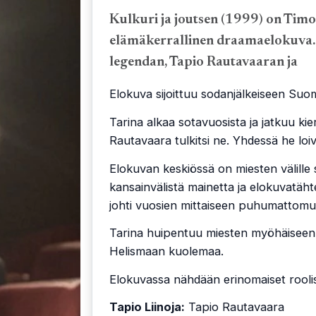
Kulkuri ja joutsen (1999) on Timo
elämäkerrallinen draamaelokuva. 
legendan, Tapio Rautavaaran ja
Elokuva sijoittuu sodanjälkeiseen Suo
Tarina alkaa sotavuosista ja jatkuu kier
Rautavaara tulkitsi ne. Yhdessä he loi
Elokuvan keskiössä on miesten välille
kansainvälistä mainetta ja elokuvatäht
johti vuosien mittaiseen puhumattomu
Tarina huipentuu miesten myöhäiseen 
Helismaan kuolemaa.
Elokuvassa nähdään erinomaiset roolis
Tapio Liinoja:
Tapio Rautavaara