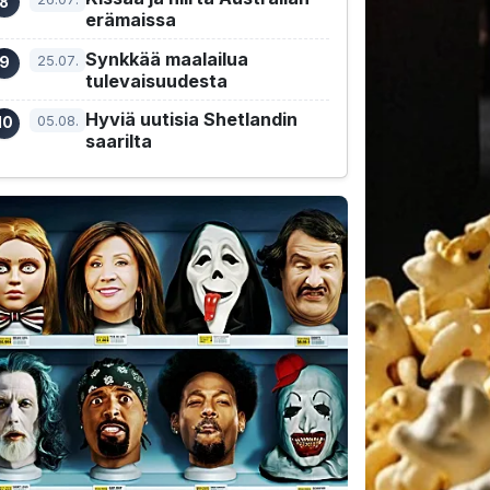
erämaissa
Synkkää maalailua
25.07.
tulevaisuudesta
Hyviä uutisia Shetlandin
05.08.
saarilta