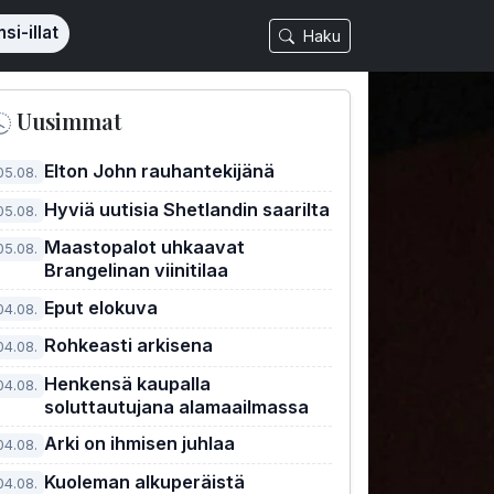
si-illat
Haku
Uusimmat
Elton John rauhantekijänä
05.08.
Hyviä uutisia Shetlandin saarilta
05.08.
Maastopalot uhkaavat
05.08.
Brangelinan viinitilaa
Eput elokuva
04.08.
Rohkeasti arkisena
04.08.
Henkensä kaupalla
04.08.
soluttautujana alamaailmassa
Arki on ihmisen juhlaa
04.08.
Kuoleman alkuperäistä
04.08.