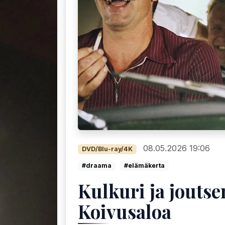
08.05.2026 19:06
DVD/Blu-ray/4K
#draama
#elämäkerta
Kulkuri ja joutse
Koivusaloa