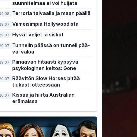
suunnitelmaa ei voi huijata
Terroria taivaalla ja maan päällä
04.08.
Viimeisimpiä Hollywoodista
29.07.
Hyvät veljet ja siskot
29.07.
Tunnelin päässä on tunneli pää-
29.07.
vai valoa
Piinaavan hitaasti kypsyvä
29.07.
psykologinen keitos: Gone
Räävitön Slow Horses pitää
29.07.
tiukasti otteessaan
Kissaa ja hiirtä Australian
26.07.
erämaissa