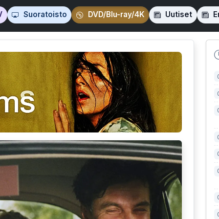
V
Suoratoisto
DVD/Blu-ray/4K
Uutiset
En