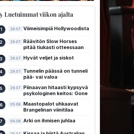
Luetuimmat viikon ajalta
Viimeisimpiä Hollywoodista
29.07.
Räävitön Slow Horses
29.07.
pitää tiukasti otteessaan
Hyvät veljet ja siskot
29.07.
Tunnelin päässä on tunneli
29.07.
pää- vai valoa
Piinaavan hitaasti kypsyvä
29.07.
psykologinen keitos: Gone
Maastopalot uhkaavat
05.08.
Brangelinan viinitilaa
Arki on ihmisen juhlaa
04.08.
Kissaa ja hiirtä Australian
26.07.