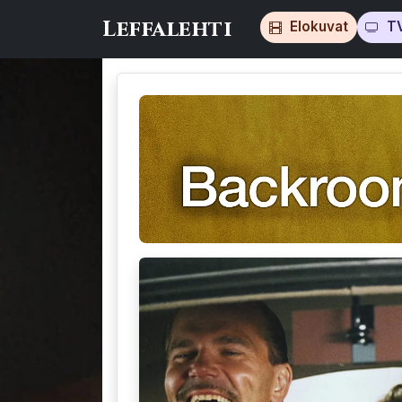
Leffalehti
Elokuvat
T