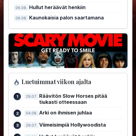
kiusallisin pomo
Hullut heräävät henkiin
06.08.
Kaunokaisia palon saartamana
06.08.
Luetuimmat viikon ajalta
Räävitön Slow Horses pitää
29.07.
tiukasti otteessaan
Arki on ihmisen juhlaa
04.08.
Viimeisimpiä Hollywoodista
29.07.