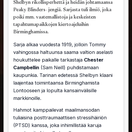
Shelbyn rikollisperhettä ja heidän johtamaansa
Peaky Blinders- jengiä. Sarjasta tuli ilmiö, joka
poiki mm. vaatemallistoja ja keskeisten
tapahtumapaikkojen kiertoajeluihin
Birminghamissa.
Sarja alkaa vuodesta 1919, jolloin Tommy
vahingossa haltuunsa saama valtion aselasti
houkuttelee paikalle tarkastaja
Chester
Campbellin
(Sam Neill) puhdistamaan
kaupunkia. Tarinan edetessä Shelbyn klaani
laajentaa toimintaansa Birminghamista
Lontooseen ja lopulta kansainvälisille
markkinoille.
Hahmot kamppailevat maailmansodan
tuliaisina posttraumaattisen stressihäiriön
(PTSD) kanssa, joka inhimillistää karuja