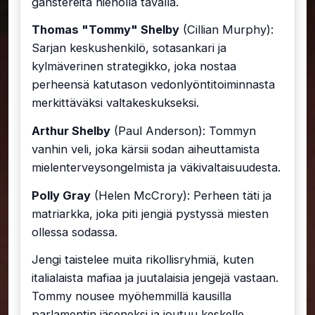
ganstereita hienolla tavalla.
Thomas "Tommy" Shelby
(Cillian Murphy):
Sarjan keskushenkilö, sotasankari ja
kylmäverinen strategikko, joka nostaa
perheensä katutason vedonlyöntitoiminnasta
merkittäväksi valtakeskukseksi.
Arthur Shelby
(Paul Anderson): Tommyn
vanhin veli, joka kärsii sodan aiheuttamista
mielenterveysongelmista ja väkivaltaisuudesta.
Polly Gray
(Helen McCrory): Perheen täti ja
matriarkka, joka piti jengiä pystyssä miesten
ollessa sodassa.
Jengi taistelee muita rikollisryhmiä, kuten
italialaista mafiaa ja juutalaisia jengejä vastaan.
Tommy nousee myöhemmillä kausilla
parlamentin jäseneksi ja joutuu keskelle