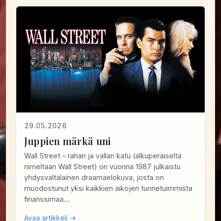
29.05.2026
Juppien märkä uni
Wall Street – rahan ja vallan katu (alkuperäiseltä
nimeltään Wall Street) on vuonna 1987 julkaistu
yhdysvaltalainen draamaelokuva, josta on
muodostunut yksi kaikkien aikojen tunnetuimmista
finanssimaa…
Avaa artikkeli →