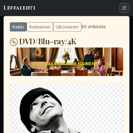
Leffalehti
80 artikkelia
Kaikki
Kotimainen
Ulkomainen
DVD/Blu-ray/4K